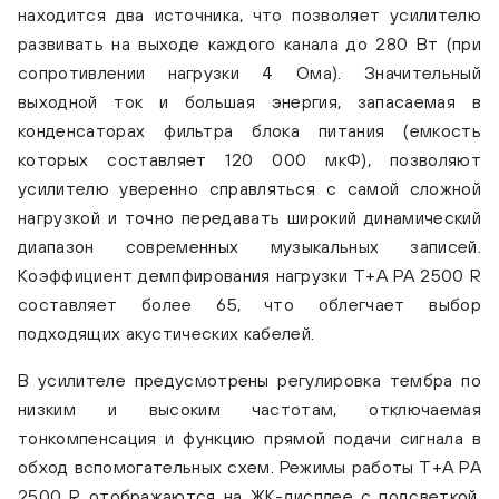
находится два источника, что позволяет усилителю
развивать на выходе каждого канала до 280 Вт (при
сопротивлении нагрузки 4 Ома). Значительный
выходной ток и большая энергия, запасаемая в
конденсаторах фильтра блока питания (емкость
которых составляет 120 000 мкФ), позволяют
усилителю уверенно справляться с самой сложной
нагрузкой и точно передавать широкий динамический
диапазон современных музыкальных записей.
Коэффициент демпфирования нагрузки T+A PA 2500 R
T+A PA 2500 R Silver
T
составляет более 65, что облегчает выбор
подходящих акустических кабелей.
В усилителе предусмотрены регулировка тембра по
низким и высоким частотам, отключаемая
тонкомпенсация и функцию прямой подачи сигнала в
обход вспомогательных схем. Режимы работы T+A PA
2500 R отображаются на ЖК-дисплее с подсветкой.