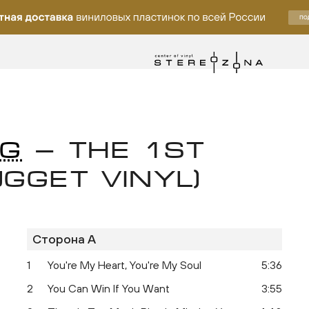
NG
— THE 1ST
GGET VINYL)
Сторона A
ку
1
You're My Heart, You're My Soul
5:36
2
You Can Win If You Want
3:55