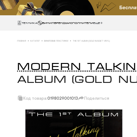
Техника
ВИНИЛ
БРЕНДЫ
ИСПОЛНИТЕЛИ
Еще
ГЛАВНАЯ
КАТАЛОГ
ВИНИЛОВЫЕ ПЛАСТИНКИ
THE 1ST ALBUM (GOLD NUGGET VINYL)
MODERN TALKI
ALBUM (GOLD NU
Код товара:
0198029001013
Поделиться
Скопировать ссыл
Вотсап
Телеграм
Макс