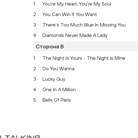
1
You're My Heart, You're My Soul
2
You Can Win If You Want
3
There's Too Much Blue In Missing You
4
Diamonds Never Made A Lady
Сторона B
1
The Night Is Yours - The Night Is Mine
2
Do You Wanna
3
Lucky Guy
4
One In A Million
5
Bells Of Paris
 Talking