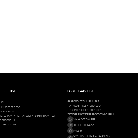
ТЕЛЯМ
КОНТАКТЫ
8 800 551 21 31
КИ
+7 495 127 09 29
 И ОПЛАТА
+7 812 507 82 62
ВОЗВРАТ
STORE@STEREOZONA.RU
ЫЕ КАРТЫ И СЕРТИФИКАТЫ
WHATSAPP
 ОБЗОРЫ
НОВОСТИ
TELEGRAM
MAX
САНКТ-ПЕТЕРБУРГ,