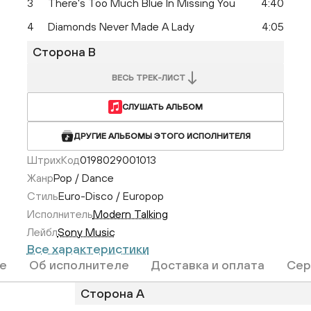
3
There's Too Much Blue In Missing You
4:40
4
Diamonds Never Made A Lady
4:05
Сторона B
ВЕСЬ ТРЕК-ЛИСТ
СЛУШАТЬ АЛЬБОМ
ДРУГИЕ АЛЬБОМЫ ЭТОГО ИСПОЛНИТЕЛЯ
ШтрихКод
0198029001013
Жанр
Pop / Dance
Стиль
Euro-Disco / Europop
Исполнитель
Modern Talking
Лейбл
Sony Music
Все характеристики
е
Об исполнителе
Доставка и оплата
Сер
Сторона A