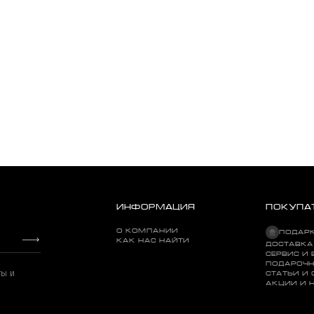
ИНФОРМАЦИЯ
ПОКУПА
О КОМПАНИИ
ПОДАР
КАК НАС НАЙТИ
ДОСТАВКА
СЕРВИС И 
ПОДАРОЧН
The 1st Album (Gold Nugget Vinyl)
ты и
СТАТЬИ И
АКЦИИ И 