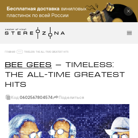
ГЛАВНАЯ
TIMELESS: THE ALL-TIME GREATEST HITS
BEE GEES
— TIMELESS:
THE ALL-TIME GREATEST
HITS
Код:
0602567804574
Поделиться
Скопировать ссылку
Вотсап
Телеграм
Макс
ВКонтакте