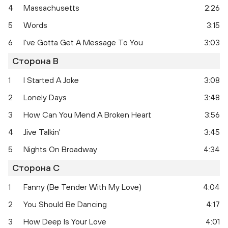
4
Massachusetts
2:26
5
Words
3:15
6
I've Gotta Get A Message To You
3:03
Timeless: The All-Time Greatest Hits
Timeless:
Сторона B
1
I Started A Joke
3:08
2
Lonely Days
3:48
3
How Can You Mend A Broken Heart
3:56
4
Jive Talkin'
3:45
5
Nights On Broadway
4:34
Сторона C
1
Fanny (Be Tender With My Love)
4:04
2
You Should Be Dancing
4:17
3
How Deep Is Your Love
4:01