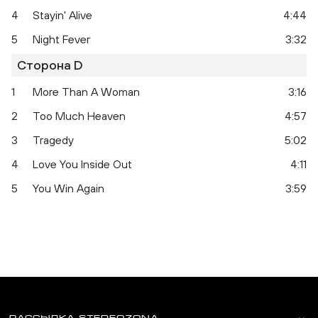
4
Stayin' Alive
4:44
5
Night Fever
3:32
Сторона D
1
More Than A Woman
3:16
2
Too Much Heaven
4:57
3
Tragedy
5:02
4
Love You Inside Out
4:11
5
You Win Again
3:59