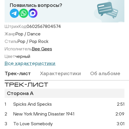
Появились вопросы?
ШтрихКод
0602567804574
Жанр
Pop / Dance
Стиль
Pop / Pop Rock
Исполнитель
Bee Gees
Цвет
черный
Все характеристики
Трек-лист
Характеристики
Об альбоме
ТРЕК-ЛИСТ
Сторона A
1
Spicks And Specks
2:51
2
New York Mining Disaster 1941
2:09
3
To Love Somebody
3:01