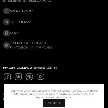
STORE@STEREOZONA.RU
WHATSAPP
TELEGRAM
MAX
САНКТ-ПЕТЕРБУРГ,
ЛИГОВСКИЙ ПР-Т, 63
НАШИ СОЦИАЛЬНЫЕ СЕТИ
Мы используем файлы cookie и метрические программы (Яндекс
Метрика) для улучшения вашего опыта, анализа трафика и
©Stereozona 2026. Все права защищены
персонализации контента.
Политика конфиденциальности
ПОНЯТНО