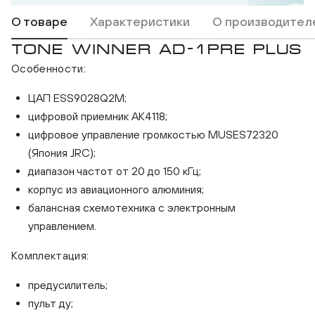
О товаре
Характеристики
О производител
TONE WINNER AD-1PRE PLUS
Особенности:
ЦАП ESS9028Q2M;
цифровой приемник AK4118;
цифровое управление громкостью MUSES72320
Tone Winner AD-1PRE Plus
Tone
(Япония JRC);
диапазон частот от 20 до 150 кГц;
корпус из авиационного алюминия;
балансная схемотехника с электронным
управлением.
Комплектация:
предусилитель;
пульт ду;