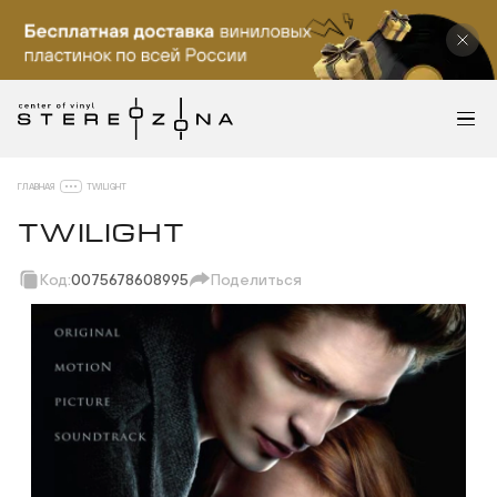
ГЛАВНАЯ
TWILIGHT
TWILIGHT
Код:
0075678608995
Поделиться
Скопировать ссылку
Вотсап
Телеграм
Макс
ВКонтакте
Одноклассники