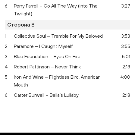
6
Perry Farrell – Go All The Way (Into The
3:27
Twilight)
Сторона B
1
Collective Soul – Tremble For My Beloved
3:53
2
Paramore – I Caught Myself
3:55
3
Blue Foundation – Eyes On Fire
5:01
4
Robert Pattinson – Never Think
2:18
5
Iron And Wine – Flightless Bird, American
4:00
Mouth
6
Carter Burwell – Bella’s Lullaby
2:18