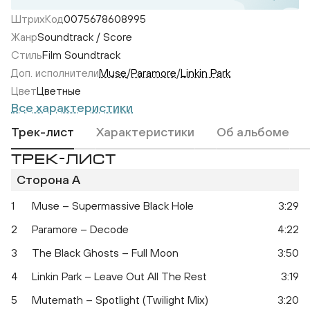
ШтрихКод
0075678608995
Жанр
Soundtrack / Score
Стиль
Film Soundtrack
Доп. исполнители
Muse
/
Paramore
/
Linkin Park
Цвет
Цветные
Все характеристики
Трек-лист
Характеристики
Об альбоме
ТРЕК-ЛИСТ
Сторона A
1
Muse – Supermassive Black Hole
3:29
2
Paramore – Decode
4:22
Twilight
3
The Black Ghosts – Full Moon
3:50
4
Linkin Park – Leave Out All The Rest
3:19
5
Mutemath – Spotlight (Twilight Mix)
3:20