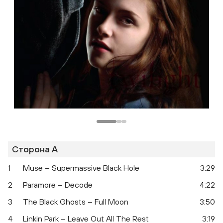
Сторона A
1
Muse – Supermassive Black Hole
3:29
2
Paramore – Decode
4:22
3
The Black Ghosts – Full Moon
3:50
4
Linkin Park – Leave Out All The Rest
3:19