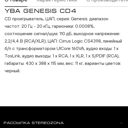
YBA GENESIS CD4
CD проигрыватель, ЦАП, серия: Genesis. диапазон
YBA Genesis CD4
частот: 20 Гц - 20 кГц, гармоники: 0.0008%,
соотношение сигнал/шум: 110 дБ, выходное напряжение:
2,2/4,4 В (RCA/XLR), ЦАП: Cirrus Logic CS4398, линейный
б/п с трансформатором UICore 160VA, аудио входы: 1 х
TosLink, аудио выходы: 1 х RCA, 1 х XLR, 1 х S/PDIF (RCA),
габариты: 430 x 388 x 115 мм, вес: 11 кг, варианты цветов:
черный.
РАССЫЛКА STEREOZONA