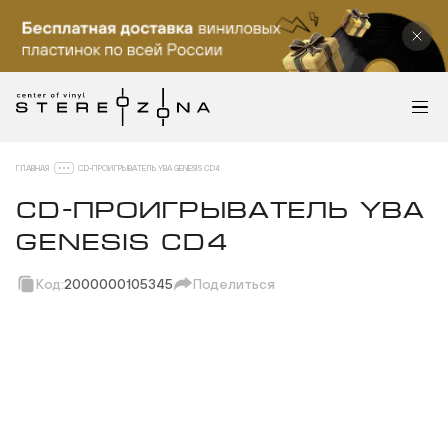
ГЛАВНАЯ
CD-ПРОИГРЫВАТЕЛЬ YBA GENESIS CD4
CD-ПРОИГРЫВАТЕЛЬ YBA
GENESIS CD4
Код:
2000000105345
Поделиться
Скопировать ссылку
Вотсап
Телеграм
Макс
ВКонтакте
Одноклассники