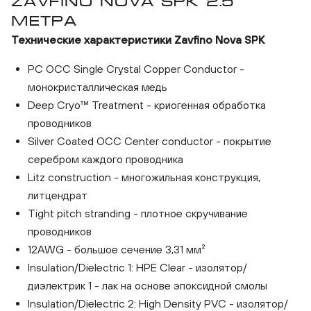
ZAVFINO NOVA SPK 2.5
МЕТРА
Технические характеристики Zavfino Nova SPK
PC OCC Single Crystal Copper Conductor -
монокристаллическая медь
Deep Cryo™ Treatment - криогенная обработка
проводников
Silver Coated OCC Center conductor - покрытие
серебром каждого проводника
Litz construction - многожильная конструкция,
литцендрат
Tight pitch stranding - плотное скручивание
проводников
12AWG - большое сечение 3,31 мм²
Insulation/Dielectric 1: HPE Clear - изолятор/
диэлектрик 1 - лак на основе эпоксидной смолы
Zavfino Nova SPK 2.5 метра
Insulation/Dielectric 2: High Density PVC - изолятор/