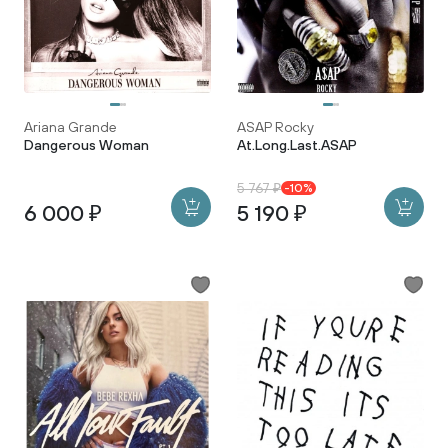
Ariana Grande
ASAP Rocky
Dangerous Woman
At.Long.Last.ASAP
5 767 ₽
-10%
6 000 ₽
5 190 ₽