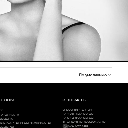
По умолчанию
ТЕЛЯМ
КОНТАКТЫ
8 800 551 21 31
КИ
+7 495 127 09 29
 И ОПЛАТА
+7 812 507 82 62
ВОЗВРАТ
STORE@STEREOZONA.RU
ЫЕ КАРТЫ И СЕРТИФИКАТЫ
WHATSAPP
 ОБЗОРЫ