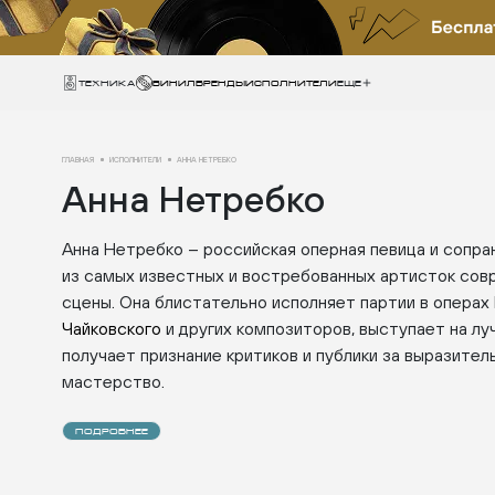
Техника
ВИНИЛ
БРЕНДЫ
ИСПОЛНИТЕЛИ
Еще
ГЛАВНАЯ
ИСПОЛНИТЕЛИ
АННА НЕТРЕБКО
Анна Нетребко
Анна Нетребко
–
российская оперная певица и сопран
из самых известных и востребованных артисток сов
сцены. Она блистательно исполняет партии в операх 
Чайковского
и других композиторов, выступает на лу
получает признание критиков и публики за выразител
мастерство.
ПОДРОБНЕЕ