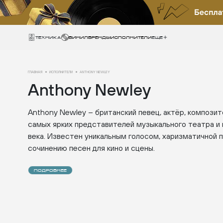
Техника
ВИНИЛ
БРЕНДЫ
ИСПОЛНИТЕЛИ
Еще
ГЛАВНАЯ
ИСПОЛНИТЕЛИ
ANTHONY NEWLEY
Anthony Newley
Anthony Newley – британский певец, актёр, композито
самых ярких представителей музыкального театра и
века. Известен уникальным голосом, харизматичной п
сочинению песен для кино и сцены.
ПОДРОБНЕЕ