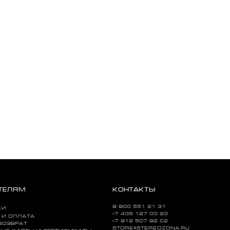
ТЕЛЯМ
КОНТАКТЫ
8 800 551 21 31
КИ
+7 495 127 09 29
 И ОПЛАТА
+7 812 507 82 62
ВОЗВРАТ
STORE@STEREOZONA.RU