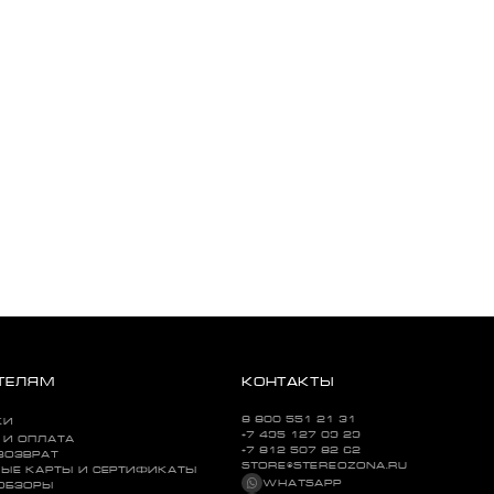
ТЕЛЯМ
КОНТАКТЫ
8 800 551 21 31
КИ
+7 495 127 09 29
 И ОПЛАТА
+7 812 507 82 62
ВОЗВРАТ
STORE@STEREOZONA.RU
ЫЕ КАРТЫ И СЕРТИФИКАТЫ
WHATSAPP
 ОБЗОРЫ