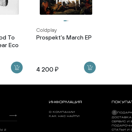
Coldplay
ood To
Prospekt's March EP
ear Eco
4 200 ₽
ИНФОРМАЦИЯ
ПОКУПА
О КОМПАНИИ
ПОДАР
КАК НАС НАЙТИ
ДОСТАВКА
СЕРВИС И 
ПОДАРОЧН
ты и
СТАТЬИ И