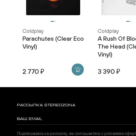
Coldplay
Coldplay
Parachutes (Clear Eco
A Rush Of Bl
Vinyl)
The Head (Cl
Vinyl)
2 770 ₽
3 390 ₽
РАССЫЛКА STEREOZONA
Подписываясь на рассылку, вы соглашаетесь с условиями офер