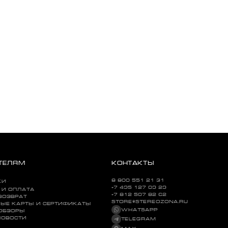
ТЕЛЯМ
КОНТАКТЫ
8 800 551 21 31
КИ
+7 495 127 09 29
 И ОПЛАТА
+7 812 507 82 62
ВОЗВРАТ
STORE@STEREOZONA.RU
ЫЕ КАРТЫ И СЕРТИФИКАТЫ
WHATSAPP
 ОБЗОРЫ
НОВОСТИ
TELEGRAM