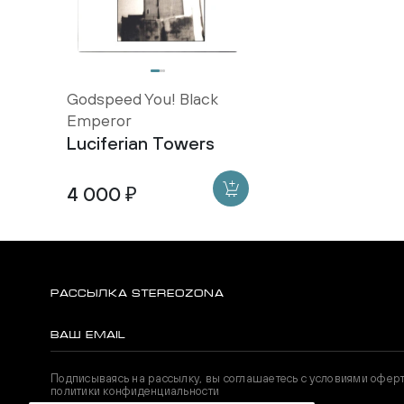
Godspeed You! Black
Emperor
Luciferian Towers
4 000 ₽
РАССЫЛКА STEREOZONA
Подписываясь на рассылку, вы соглашаетесь с условиями офер
политики конфиденциальности