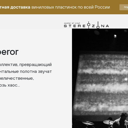
eror
коллектив, превращающий
нтальные полотна звучат
 величественные,
ь хаос...