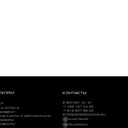
ТЕЛЯМ
КОНТАКТЫ
8 800 551 21 31
КИ
+7 495 127 09 29
 И ОПЛАТА
+7 812 507 82 62
ВОЗВРАТ
STORE@STEREOZONA.RU
ЫЕ КАРТЫ И СЕРТИФИКАТЫ
WHATSAPP
 ОБЗОРЫ
НОВОСТИ
TELEGRAM