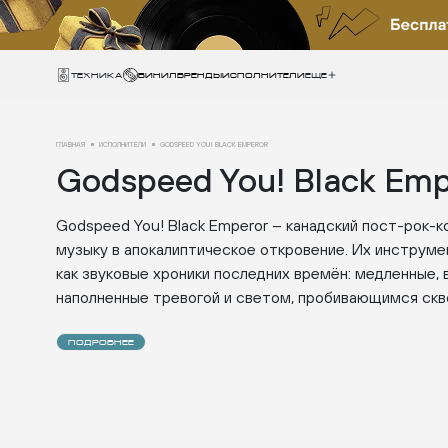
Техника
ВИНИЛ
БРЕНДЫ
ИСПОЛНИТЕЛИ
Еще
ГЛАВНАЯ
ИСПОЛНИТЕЛИ
GODSPEED YOU! BLACK EMPEROR
Godspeed You! Black Emp
Godspeed You! Black Emperor – канадский пост-рок-
музыку в апокалиптическое откровение. Их инструме
как звуковые хроники последних времён: медленные,
наполненные тревогой и светом, пробивающимся сквоз
ПОДРОБНЕЕ