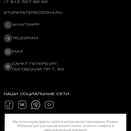
+7 812 507 82 62
STORE@STEREOZONA.RU
WHATSAPP
TELEGRAM
MAX
САНКТ-ПЕТЕРБУРГ,
ЛИГОВСКИЙ ПР-Т, 63
НАШИ СОЦИАЛЬНЫЕ СЕТИ
Мы используем файлы cookie и метрические программы (Яндекс
©Stereozona 2026. Все права защищены
Метрика) для улучшения вашего опыта, анализа трафика и
персонализации контента.