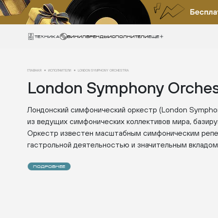
Техника
ВИНИЛ
БРЕНДЫ
ИСПОЛНИТЕЛИ
Еще
ГЛАВНАЯ
ИСПОЛНИТЕЛИ
LONDON SYMPHONY ORCHESTRA
London Symphony Orches
Лондонский симфонический оркестр (London Symphon
из ведущих симфонических коллективов мира, базир
Оркестр известен масштабным симфоническим репе
гастрольной деятельностью и значительным вкладом
ПОДРОБНЕЕ