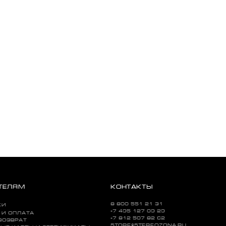
ТЕЛЯМ
КОНТАКТЫ
8 800 551 21 31
КИ
+7 495 127 09 29
 И ОПЛАТА
+7 812 507 82 62
ВОЗВРАТ
STORE@STEREOZONA.RU