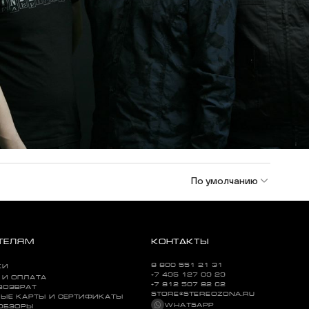
По умолчанию
ТЕЛЯМ
КОНТАКТЫ
8 800 551 21 31
КИ
+7 495 127 09 29
 И ОПЛАТА
+7 812 507 82 62
ВОЗВРАТ
STORE@STEREOZONA.RU
ЫЕ КАРТЫ И СЕРТИФИКАТЫ
WHATSAPP
 ОБЗОРЫ