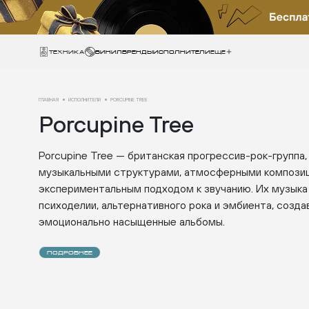
Техника
ВИНИЛ
БРЕНДЫ
ИСПОЛНИТЕЛИ
Еще
ГЛАВНАЯ
ИСПОЛНИТЕЛИ
PORCUPINE TREE
Porcupine Tree
Porcupine Tree — британская прогрессив-рок-группа
музыкальными структурами, атмосферными компози
экспериментальным подходом к звучанию. Их музык
психоделии, альтернативного рока и эмбиента, созда
эмоционально насыщенные альбомы.
ПОДРОБНЕЕ