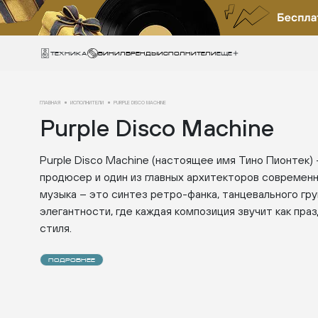
Техника
ВИНИЛ
БРЕНДЫ
ИСПОЛНИТЕЛИ
Еще
ГЛАВНАЯ
ИСПОЛНИТЕЛИ
PURPLE DISCO MACHINE
Purple Disco Machine
Purple Disco Machine (настоящее имя Тино Пионтек) 
продюсер и один из главных архитекторов современн
музыка – это синтез ретро-фанка, танцевального гру
элегантности, где каждая композиция звучит как праз
стиля.
ПОДРОБНЕЕ