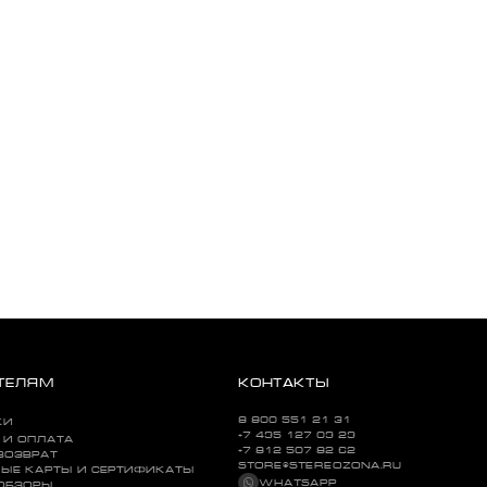
ТЕЛЯМ
КОНТАКТЫ
8 800 551 21 31
КИ
+7 495 127 09 29
 И ОПЛАТА
+7 812 507 82 62
ВОЗВРАТ
STORE@STEREOZONA.RU
ЫЕ КАРТЫ И СЕРТИФИКАТЫ
WHATSAPP
 ОБЗОРЫ