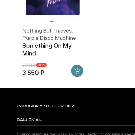
Nothing But Thieves,
Purple Disco Machine
Something On My
Mind
3 945 ₽
-10%
3 550 ₽
РАССЫЛКА STEREOZONA
Подписываясь на рассылку, вы соглашаетесь с условиями офер