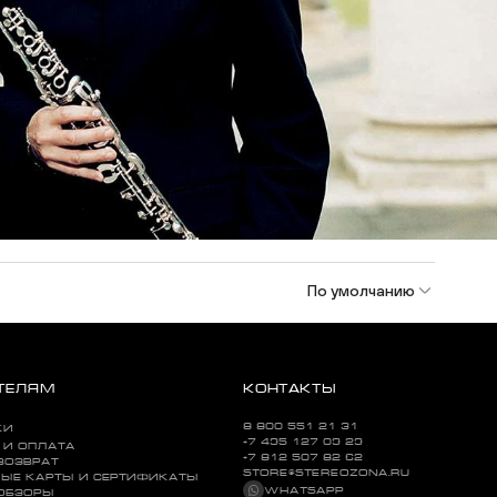
По умолчанию
ТЕЛЯМ
КОНТАКТЫ
8 800 551 21 31
КИ
+7 495 127 09 29
 И ОПЛАТА
+7 812 507 82 62
ВОЗВРАТ
STORE@STEREOZONA.RU
ЫЕ КАРТЫ И СЕРТИФИКАТЫ
WHATSAPP
 ОБЗОРЫ