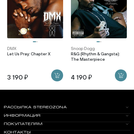
DMX
Snoop Dogg
Let Us Pray: Chapter X
R&G (Rhythm & Gangsta):
The Masterpiece
3 190 ₽
4 190 ₽
РАССЫЛКА STEREOZONA
ИНФОРМАЦИЯ
ПОКУПАТЕЛЯМ
КОНТАКТЫ