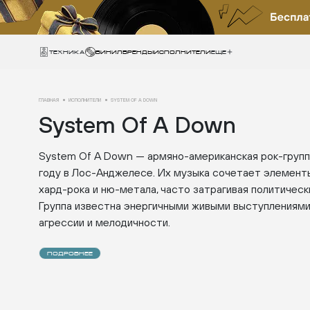
Техника
ВИНИЛ
БРЕНДЫ
ИСПОЛНИТЕЛИ
Еще
ГЛАВНАЯ
ИСПОЛНИТЕЛИ
SYSTEM OF A DOWN
System Of A Down
System Of A Down — армяно-американская рок-группа
году в Лос-Анджелесе. Их музыка сочетает элемент
хард-рока и ню-метала, часто затрагивая политическ
Группа известна энергичными живыми выступлениям
агрессии и мелодичности.
ПОДРОБНЕЕ