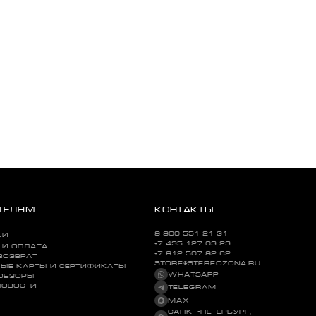
ТЕЛЯМ
КОНТАКТЫ
8 800 551 21 31
КИ
+7 495 127 09 29
 И ОПЛАТА
+7 812 507 82 62
ВОЗВРАТ
STORE@STEREOZONA.RU
ЫЕ КАРТЫ И СЕРТИФИКАТЫ
WHATSAPP
 ОБЗОРЫ
НОВОСТИ
TELEGRAM
MAX
САНКТ-ПЕТЕРБУРГ,