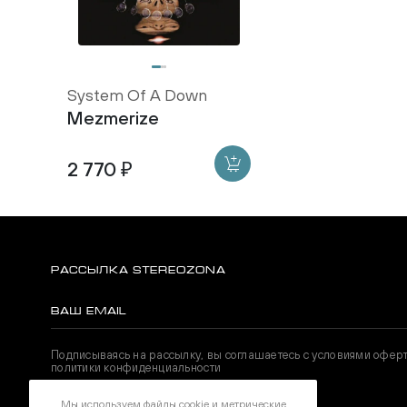
System Of A Down
Mezmerize
2 770 ₽
РАССЫЛКА STEREOZONA
Подписываясь на рассылку, вы соглашаетесь с условиями офер
политики конфиденциальности
Мы используем файлы cookie и метрические