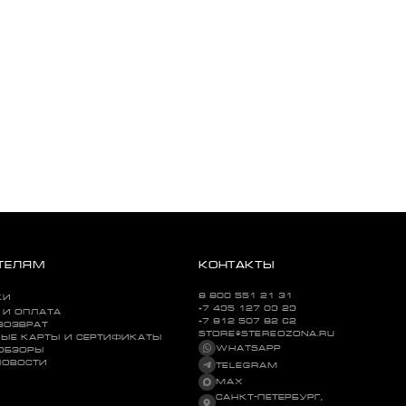
ТЕЛЯМ
КОНТАКТЫ
8 800 551 21 31
КИ
+7 495 127 09 29
 И ОПЛАТА
+7 812 507 82 62
ВОЗВРАТ
STORE@STEREOZONA.RU
ЫЕ КАРТЫ И СЕРТИФИКАТЫ
WHATSAPP
 ОБЗОРЫ
НОВОСТИ
TELEGRAM
MAX
САНКТ-ПЕТЕРБУРГ,