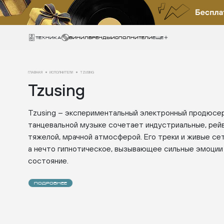
Техника
ВИНИЛ
БРЕНДЫ
ИСПОЛНИТЕЛИ
Еще
ГЛАВНАЯ
ИСПОЛНИТЕЛИ
TZUSING
Tzusing
Tzusing – экспериментальный электронный продюсер 
танцевальной музыке сочетает индустриальные, рей
тяжелой, мрачной атмосферой. Его треки и живые сет
а нечто гипнотическое, вызывающее сильные эмоции
состояние.
ПОДРОБНЕЕ