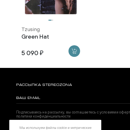
Tzusing
Green Hat
5 090 ₽
РАССЫЛКА STEREOZONA
Подписываясь на рассылку, вы соглашаетесь с условиями офер
политики конфиденциальности
Мы используем файлы cookie и метрические