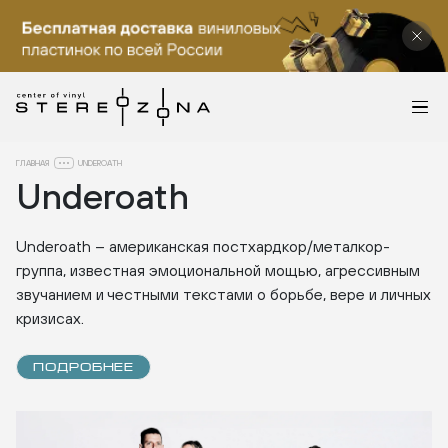
ГЛАВНАЯ
UNDEROATH
Underoath
Underoath – американская постхардкор/металкор-
группа, известная эмоциональной мощью, агрессивным
звучанием и честными текстами о борьбе, вере и личных
кризисах.
ПОДРОБНЕЕ