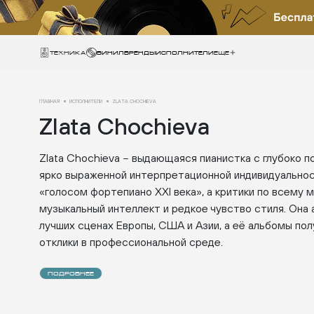
Техника
ВИНИЛ
БРЕНДЫ
ИСПОЛНИТЕЛИ
Еще
ГЛАВНАЯ
ИСПОЛНИТЕЛИ
ZLATA CHOCHIEVA
Zlata Chochieva
Zlata Chochieva
выдающаяся пианистка с глубоко п
–
ярко выраженной интерпретационной индивидуально
«голосом фортепиано XXI века», а критики по всему 
музыкальный интеллект и редкое чувство стиля. Она 
лучших сценах Европы, США и Азии, а её альбомы п
отклики в профессиональной среде.
ПОДРОБНЕЕ