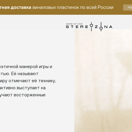
оэтичной манерой игры и
стью. Её называют
миру отмечают её технику,
активно выступает на
олучают восторженные