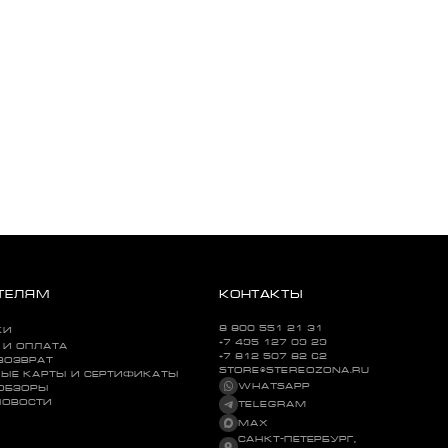
ТЕЛЯМ
КОНТАКТЫ
8 800 551 21 31
КИ
+7 495 127 09 29
 И ОПЛАТА
+7 812 507 82 62
ВОЗВРАТ
STORE@STEREOZONA.RU
ЫЕ КАРТЫ И СЕРТИФИКАТЫ
WHATSAPP
 ОБЗОРЫ
НОВОСТИ
TELEGRAM
MAX
САНКТ-ПЕТЕРБУРГ,