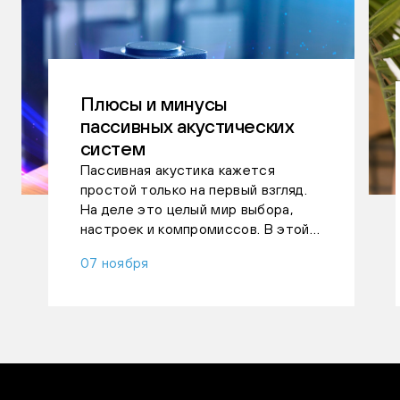
Плюсы и минусы
пассивных акустических
систем
Пассивная акустика кажется
простой только на первый взгляд.
На деле это целый мир выбора,
настроек и компромиссов. В этой
статье разбираемся, почему такие
07 ноября
колонки до сих пор любят и
новички, и опытные меломаны,
какие плюсы они дают в плане
звучания и гибкости, с какими
сложностями можно столкнуться и
почему пассивные системы часто
становятся покупкой на годы. Без