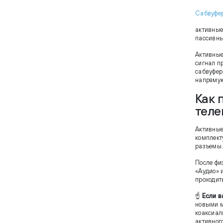
Сабвуфе
активные
пассивны
Активные
сигнал п
сабвуфер
напрямую
Как 
теле
Активные
комплект
разъемы.
После фи
«Аудио» 
проходить
☝
Если в
новыми м
коаксиал
активног