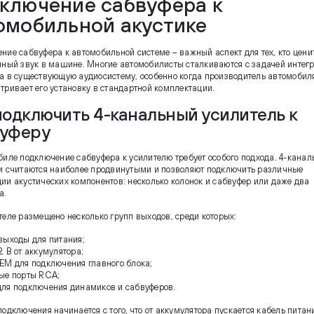
ключение сабвуфера к
омобильной акустике
ние сабвуфера к автомобильной системе – важный аспект для тех, кто цени
нный звук в машине. Многие автомобилисты сталкиваются с задачей интег
а в существующую аудиосистему, особенно когда производитель автомобил
тривает его установку в стандартной комплектации.
подключить 4-канальный усилитель к
вуферу
биле подключение сабвуфера к усилителю требует особого подхода. 4-кана
и считаются наиболее продвинутыми и позволяют подключить различные
ии акустических компонентов: несколько колонок и сабвуфер или даже два
а.
теле размещено несколько групп выходов, среди которых:
выходы для питания;
2 В от аккумулятора;
EM для подключения главного блока;
ые порты RCA;
ля подключения динамиков и сабвуферов.
одключения начинается с того, что от аккумулятора пускается кабель питан