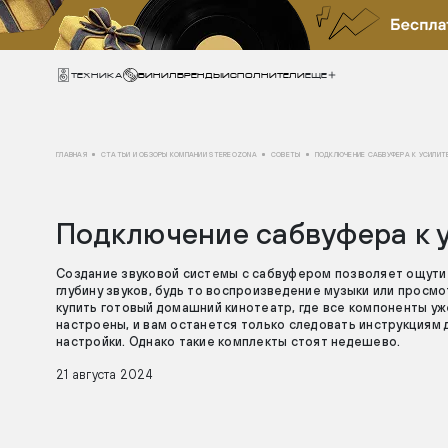
Техника
ВИНИЛ
БРЕНДЫ
ИСПОЛНИТЕЛИ
Еще
ГЛАВНАЯ
СТАТЬИ И ОБЗОРЫ КОМПАНИИ STEREOZONA
СОВЕТЫ
ПОДКЛЮЧЕНИЕ САБВУФЕРА К УСИЛИТ
Подключение сабвуфера к 
Создание звуковой системы с сабвуфером позволяет ощутит
глубину звуков, будь то воспроизведение музыки или просм
купить готовый домашний кинотеатр, где все компоненты у
настроены, и вам останется только следовать инструкциям 
настройки. Однако такие комплекты стоят недешево.
21 августа 2024