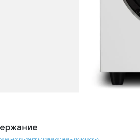
ержание
омашнего кинотеатра своими силами – это возможно