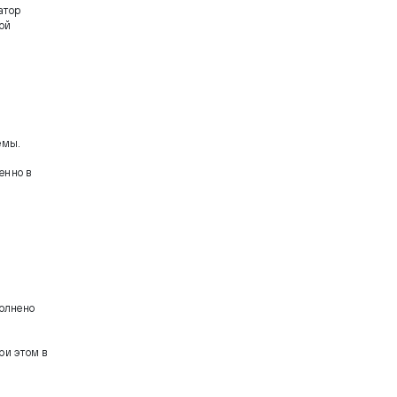
атор
ой
емы.
енно в
полнено
ри этом в