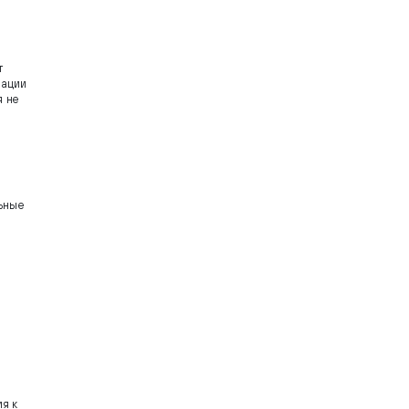
т
рации
я не
льные
ия к