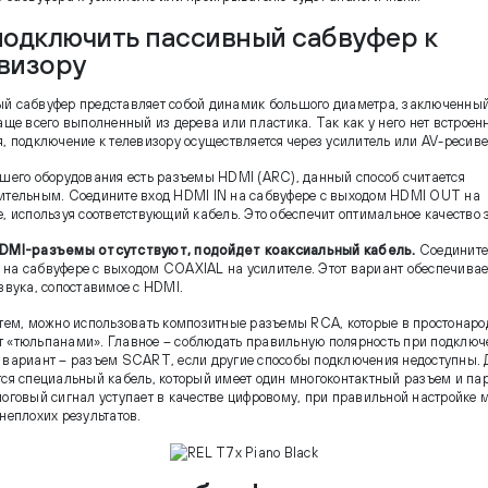
подключить пассивный сабвуфер к
визору
й сабвуфер представляет собой динамик большого диаметра, заключенный
аще всего выполненный из дерева или пластика. Так как у него нет встроен
я, подключение к телевизору осуществляется через усилитель или AV-ресиве
ашего оборудования есть разъемы HDMI (ARC), данный способ считается
ительным. Соедините вход HDMI IN на сабвуфере с выходом HDMI OUT на
е, используя соответствующий кабель. Это обеспечит оптимальное качество 
DMI-разъемы отсутствуют, подойдет коаксиальный кабель.
Соедините
на сабвуфере с выходом COAXIAL на усилителе. Этот вариант обеспечивае
 звука, сопоставимое с HDMI.
 тем, можно использовать композитные разъемы RCA, которые в простонаро
 «тюльпанами». Главное – соблюдать правильную полярность при подключ
 вариант – разъем SCART, если другие способы подключения недоступны. Д
тся специальный кабель, который имеет один многоконтактный разъем и па
логовый сигнал уступает в качестве цифровому, при правильной настройке 
неплохих результатов.