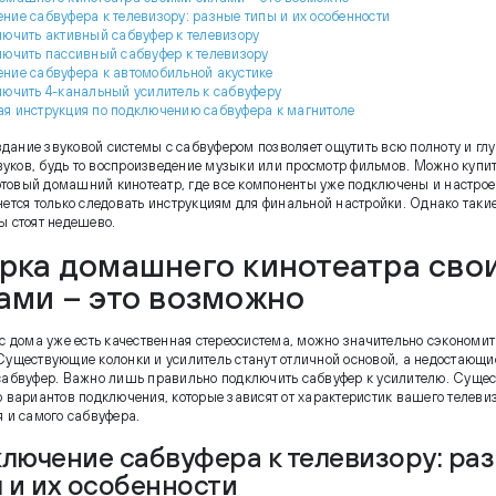
ние сабвуфера к телевизору: разные типы и их особенности
лючить активный сабвуфер к телевизору
лючить пассивный сабвуфер к телевизору
ние сабвуфера к автомобильной акустике
лючить 4-канальный усилитель к сабвуферу
я инструкция по подключению сабвуфера к магнитоле
здание звуковой системы с сабвуфером позволяет ощутить всю полноту и гл
вуков, будь то воспроизведение музыки или просмотр фильмов. Можно купи
отовый домашний кинотеатр, где все компоненты уже подключены и настрое
нется только следовать инструкциям для финальной настройки. Однако таки
ы стоят недешево.
рка домашнего кинотеатра сво
ами – это возможно
ас дома уже есть качественная стереосистема, можно значительно сэкономит
Существующие колонки и усилитель станут отличной основой, а недостающи
сабвуфер. Важно лишь правильно подключить сабвуфер к усилителю. Сущес
о вариантов подключения, которые зависят от характеристик вашего телеви
я и самого сабвуфера.
лючение сабвуфера к телевизору: ра
 и их особенности