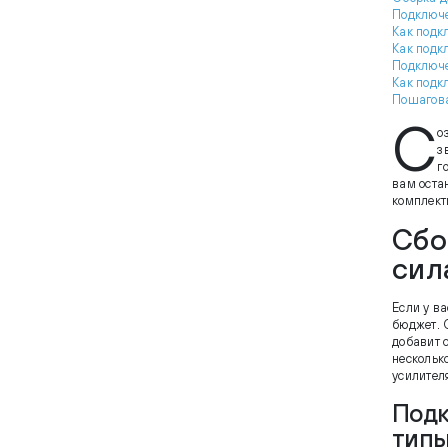
Подключе
Как подк
Как подк
Подключе
Как подк
Пошагова
С
о
з
г
вам оста
комплект
Сбо
сил
Если у в
бюджет. 
добавит 
нескольк
усилител
Подк
типы