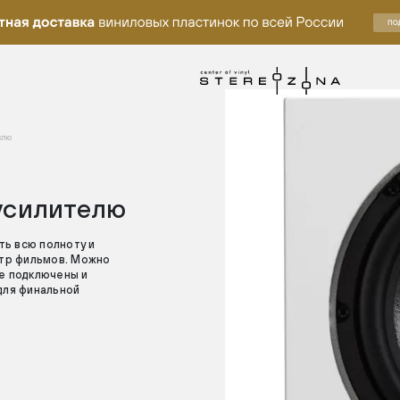
ЕЛЮ
усилителю
ь всю полноту и
отр фильмов. Можно
же подключены и
для финальной