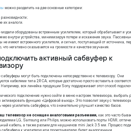
ры
можно разделить на две основные категории:
 разновидности;
е их аналоги.
 модели оборудованы встроенным усилителем, который обрабатывает и ус
рямо внутри устройства, минимизируя потери и искажения звука. Пассивны
ы не имеют встроенного усилителя, и сигнал, поступающий от источника, пе
, что негативно сказывается на громкости и качестве звучания.
подключить активный сабвуфер к
визору
 сабвуферы могут быть подключены непосредственно к телевизору. Они
уются кабелями типа 2RCA, которые достаточно просто вставить в соответ
 Например, вся линейка продукции Sony поддерживает этот способ подклю
зического подключения нужно зайти в меню настроек телевизора, выбрать 
и активировать функцию «Цифровой выход». Это позволит звуку с телевизор
 через усилитель сабвуфера, что значительно улучшит качество басов.
аш телевизор не оснащен аналоговыми разъемами,
как это часто быва
оделями LG, Samsung или Philips, можно использовать порты HDMI, оптиче
ьный кабель, а также разъем для наушников mini Jack 3.5 мм. Процесс по
о сабвуфера к усилителю или проигрывателю будет аналогичным.