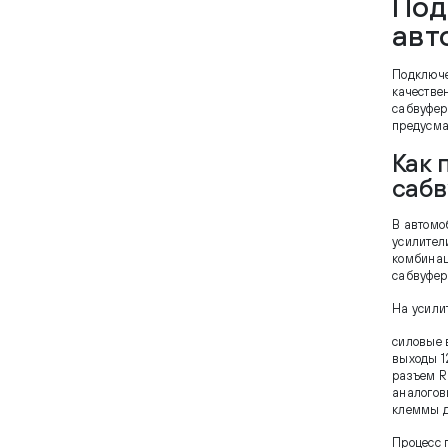
Под
авт
Подключе
качестве
сабвуфер
предусма
Как 
саб
В автомо
усилител
комбинац
сабвуфер
На усили
силовые 
выходы 1
разъем R
аналогов
клеммы д
Процесс п