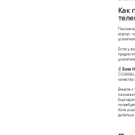
Как 
теле
Пассивны
корпус, ч
усилител
Если у в
предпочт
усилител
☝
Если H
COAXIAL 
качество
Вместе с
называют
Еще один
потребуе
Хотя ана
добиться 