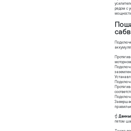
усилител
рядом с 
мощности
Поша
сабв
Подключе
аккумуля
Протягив
моторном
Подключа
заземлен
Устанавл
Подключа
Протягив
соответс
Подключа
Завершае
правильн
☝
Данный
пятом ша
Также ре