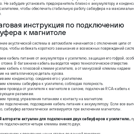
ю. Не забудьте установить предохранитель близко к аккумулятору и конденс
усилителем, чтобы обеспечить стабильную работу сабвуфера на максимальн
.
говая инструкция по подключению
уфера к магнитоле
ние акустической системы в автомобиле начинается с отключения цепи от
тора, чтобы избежать короткого замыкания и возможных повреждений сист
аем кабель питания от аккумулятора к усилителю, защищая его гофрой, особ
 отсеке. В багажнике кабель выводится через технологическое отверстие.
ем кабель к плюсовой клемме усилителя, а от минусовой клеммы кидаем
ие на металлическую деталь кузова.
иваем конденсатор, соединяя его с усилителем.
ем клеммы сабвуфера к усилителю, соблюдая полярность.
аем провода от усилителя к магнитоле в салоне, подключая RCA-кабель к
твующим разъемам.
ем провод управления питанием к контакту на магнитоле.
м подключение, подсоединяя кабель питания к аккумулятору. Если все вы
о, сабвуфер автоматически активируется при включении магнитолы.
 алгоритм актуален для подключения двух сабвуферов к усилителю,
п
ге подключаются четыре клеммы вместо двух.
комендуем к прочтению наши статьи по данной тематике: