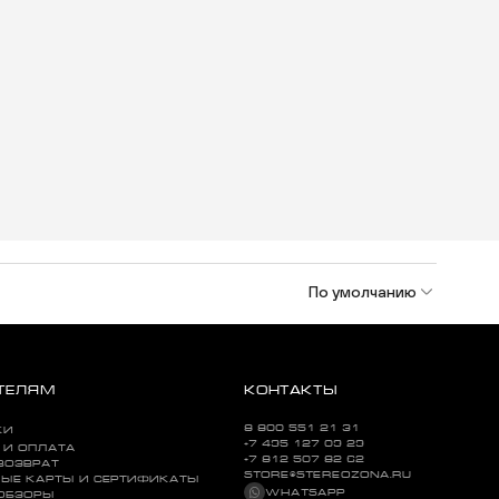
По умолчанию
ТЕЛЯМ
КОНТАКТЫ
8 800 551 21 31
КИ
+7 495 127 09 29
 И ОПЛАТА
+7 812 507 82 62
ВОЗВРАТ
STORE@STEREOZONA.RU
ЫЕ КАРТЫ И СЕРТИФИКАТЫ
WHATSAPP
 ОБЗОРЫ