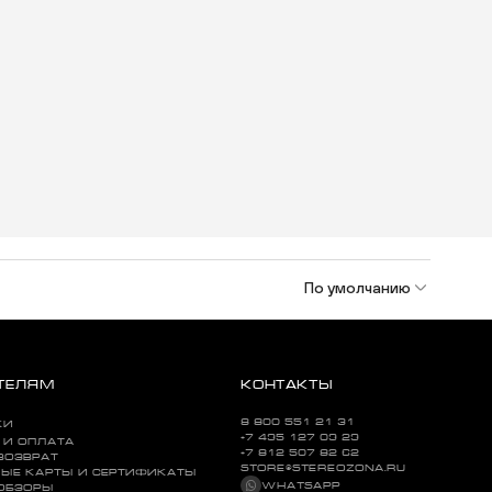
По умолчанию
ТЕЛЯМ
КОНТАКТЫ
8 800 551 21 31
КИ
+7 495 127 09 29
 И ОПЛАТА
+7 812 507 82 62
ВОЗВРАТ
STORE@STEREOZONA.RU
ЫЕ КАРТЫ И СЕРТИФИКАТЫ
WHATSAPP
 ОБЗОРЫ