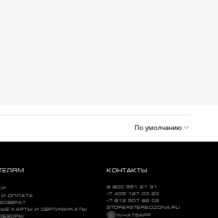
По умолчанию
ТЕЛЯМ
КОНТАКТЫ
8 800 551 21 31
КИ
+7 495 127 09 29
 И ОПЛАТА
+7 812 507 82 62
ВОЗВРАТ
STORE@STEREOZONA.RU
ЫЕ КАРТЫ И СЕРТИФИКАТЫ
WHATSAPP
 ОБЗОРЫ