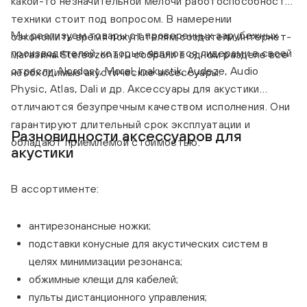
какой-то незначительной мелочи работоспособность
техники стоит под вопросом. В намерении
Мы реализуем товары от проверенных зарубежных
сэкономить время покупателям создатели интернет-
производителей, которые являются лидерами в своей
магазина Stereozona.ru собрали в одном разделе все
отрасли: Nordost, Morel, Inakustik, Audeze, Audio
необходимые акустические аксессуары.
Physic, Atlas, Dali и др. Аксессуары для акустики
отличаются безупречным качеством исполнения. Они
гарантируют длительный срок эксплуатации и
Разновидности аксессуаров для
обладают приемлемой стоимостью.
акустики
В ассортименте:
антирезонансные ножки;
подставки конусные для акустических систем в
целях минимизации резонанса;
обжимные клещи для кабелей;
пульты дистанционного управления;