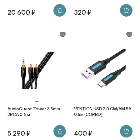
20 600 ₽
320 ₽
AudioQuest Tower 3.5mm-
VENTION USB 2.0 CM/AM 5A
2RCA 0.6 м
0.5м (CORBD)
5 290 ₽
400 ₽