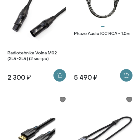
Phaze Audio ICC RCA - 1,0м
Radiotehnika Volna M02
(XLR-XLR) (2 метра)
2 300 ₽
5 490 ₽