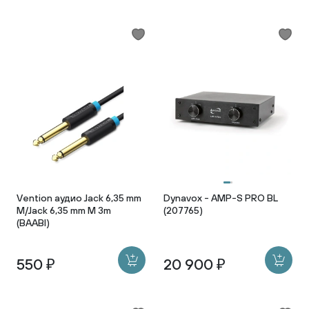
Vention аудио Jack 6,35 mm
Dynavox - AMP-S PRO BL
M/Jack 6,35 mm M 3m
(207765)
(BAABI)
550 ₽
20 900 ₽