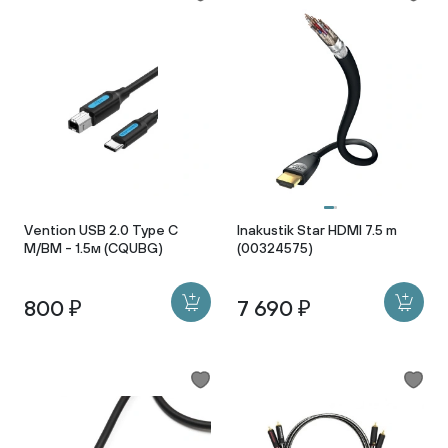
Vention USB 2.0 Type C
Inakustik Star HDMI 7.5 m
M/BM - 1.5м (CQUBG)
(00324575)
800 ₽
7 690 ₽