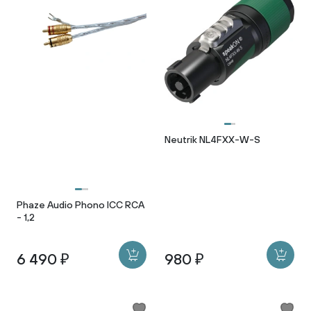
Neutrik NL4FXX-W-S
Phaze Audio Phono ICC RCA
- 1,2
6 490 ₽
980 ₽