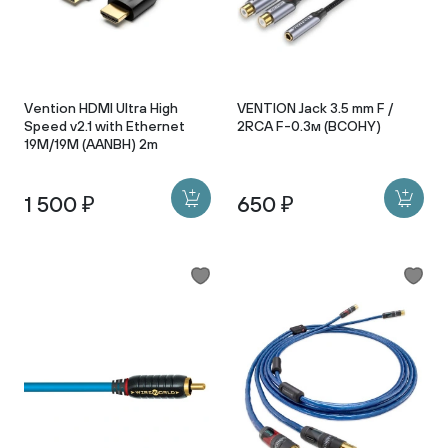
Vention HDMI Ultra High
VENTION Jack 3.5 mm F /
Speed v2.1 with Ethernet
2RCA F-0.3м (BCOHY)
19M/19M (AANBH) 2m
1 500 ₽
650 ₽