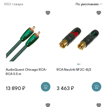
1053 товара
По умолчанию
AudioQuest Chicago RCA-
RCA Neutrik NF2C-B/2
RCA 0.5 m
13 890 ₽
3 463 ₽