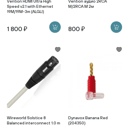
Vention HDMI Ultra High
Vention аудио 2RCA
Speed v2.1 with Ethernet
M/2RCA M 2м
19M/19M-3m (ALGLI)
1 800 ₽
800 ₽
Wireworld Solstice 8
Dynavox Banana Red
Balanced interconnect 1.0 m
(204350)