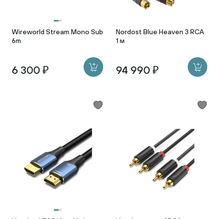
Wireworld Stream Mono Sub
Nordost Blue Heaven 3 RCA
6m
1 м
6 300 ₽
94 990 ₽