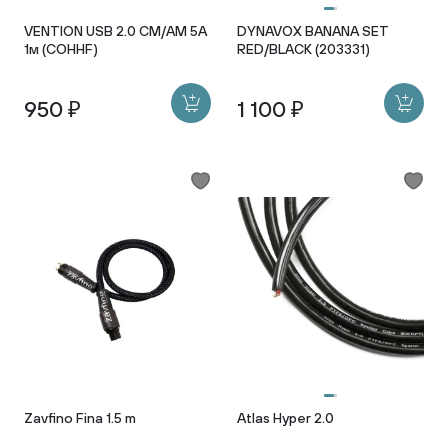
VENTION USB 2.0 CM/AM 5A
DYNAVOX BANANA SET
1м (COHHF)
RED/BLACK (203331)
950 ₽
1 100 ₽
Zavfino Fina 1.5 m
Atlas Hyper 2.0