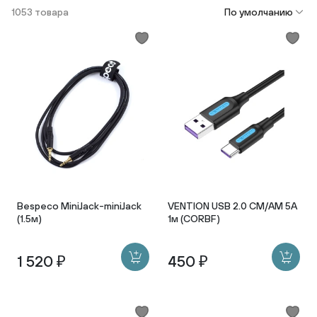
1053 товара
По умолчанию
Bespeco MiniJack-miniJack
VENTION USB 2.0 CM/AM 5A
(1.5м)
1м (CORBF)
1 520 ₽
450 ₽