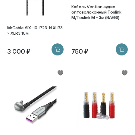
Кабель Vention аудио
оптоволоконный Toslink
M/Toslink M - 3м (BAEBI)
MrCable AIX-10-P23-N XLR3
> XLR3 10м
3 000 ₽
750 ₽