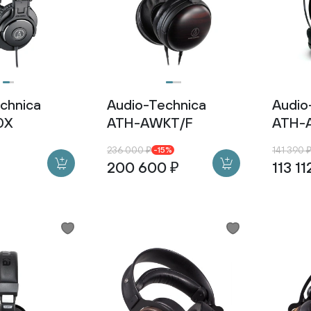
chnica
Audio-Technica
Audio
0X
ATH-AWKT/F
ATH-
236 000 ₽
141 390 
-15%
200 600 ₽
113 11