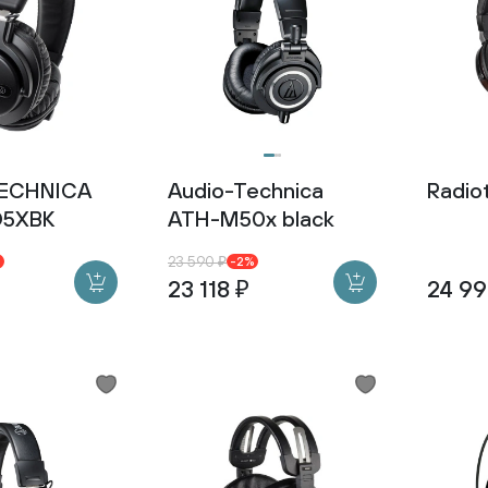
TECHNICA
Audio-Technica
Radio
O5XBK
ATH-M50x black
23 590 ₽
%
-2%
23 118 ₽
24 99