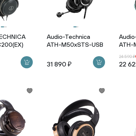
TECHNICA
Audio-Technica
Audio
200(EX)
ATH-M50xSTS-USB
ATH-M
24 590 ₽
31 890 ₽
22 62