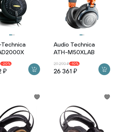
-Technica
Audio Technica
AD2000X
ATH-M50XLAB
₽
29 290 ₽
-20%
-10%
2 ₽
26 361 ₽