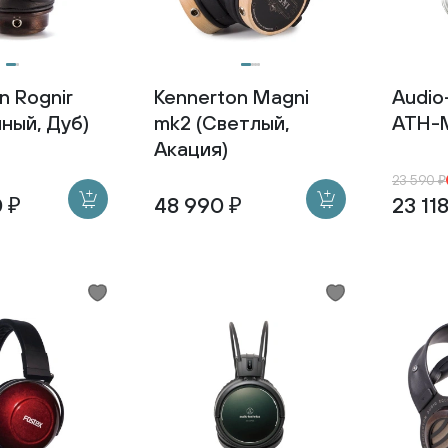
n Rognir
Kennerton Magni
Audio
ный, Дуб)
mk2 (Светлый,
ATH-M
Акация)
23 590 ₽
 ₽
48 990 ₽
23 11