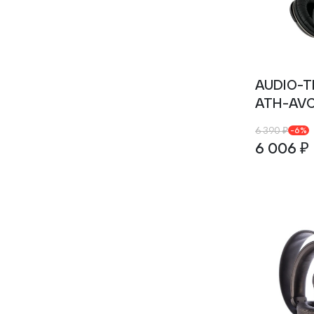
0.317
0.32
0.320
0.328
0.33
0.332
0.34
AUDIO-
0.354
ATH-AVC
0.355
0.356
0.36
6 390 ₽
-6%
0.360
6 006 ₽
0.371
0.374
0.375
0.38
0.383
0.39
0.391
0.4
0.410
0.420
0.427
0.43
0.430