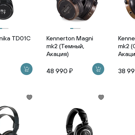
nika TD01C
Kennerton Magni
Kenne
mk2 (Темный,
mk2 (
Акация)
Акаци
48 990 ₽
38 99