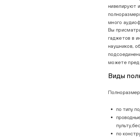
нивелируют и
полноразмерн
много аудиоф
Вы присматр
гаджетов в и
наушников, о
подсоединени
можете предп
Виды пол
Полноразмерн
по типу п
проводные
пульту,бес
по констр