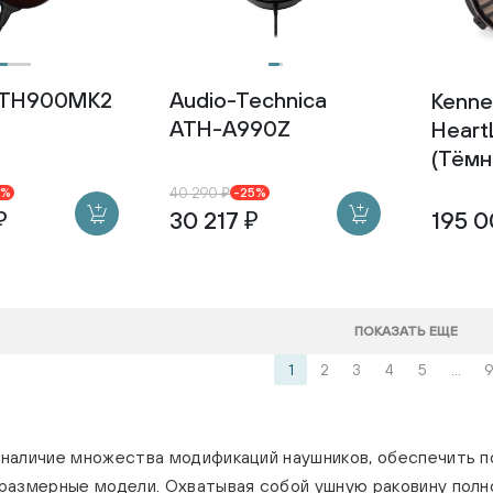
 TH900MK2
Audio-Technica
Kenne
ATH-A990Z
Heart
(Тёмн
40 290 ₽
0%
-25%
₽
30 217 ₽
195 0
ПОКАЗАТЬ ЕЩЕ
1
2
3
4
5
...
9
наличие множества модификаций наушников, обеспечить п
размерные модели. Охватывая собой ушную раковину полн