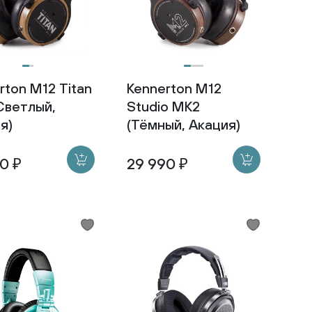
rton M12 Titan
Kennerton M12
Светлый,
Studio MK2
я)
(Тёмный, Акация)
0 ₽
29 990 ₽