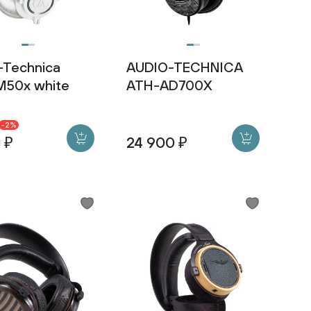
-Technica
AUDIO-TECHNICA
50x white
ATH-AD700X
-2%
8 ₽
24 900 ₽