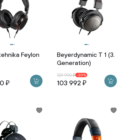
tehnika Feylon
Beyerdynamic T 1 (3.
Generation)
129 990 ₽
-20%
0 ₽
103 992 ₽