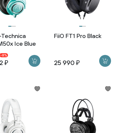
-Technica
FiiO FT1 Pro Black
50x Ice Blue
-8%
2 ₽
25 990 ₽