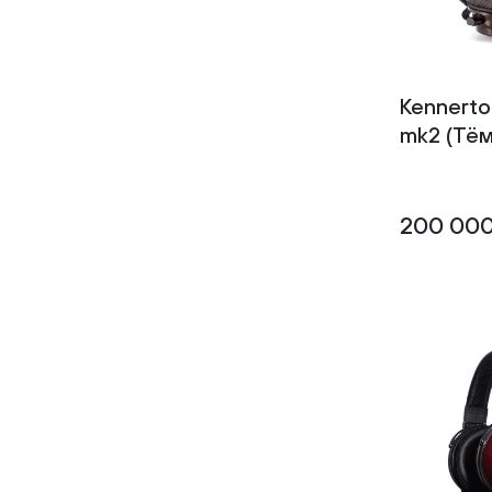
0.432
0.435
0.440
0.45
0.450
0.465
Kennerto
0.47
mk2 (Тём
0.483
0.49
0.490
0.495
0.510
200 000
0.512
0.544
0.55
0.596
0.600
0.65
0.650
330
345 г (без кабеля)
350 г (без кабеля)
370
374
390