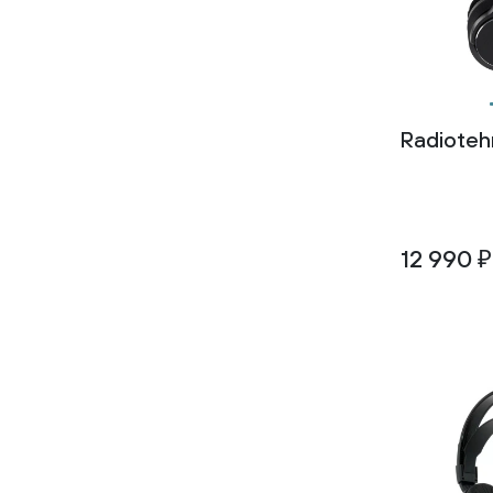
0.220
0.225
0.227
0.228
0.230
0.235
Radioteh
0.240
0.25
0.250
0.26
0.260
0.265
12 990 ₽
0.27
0.270
0.274
0.275
0.28
0.280
0.284
0.285
0.29
0.294
0.300
0.315