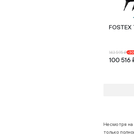
406
420 гр
420 грамм
440г
490
FOSTEX
510
Вес наушников (без
кабеля):440 грамм
143 595 ₽
-3
100 516 
Несмотря на 
только полно