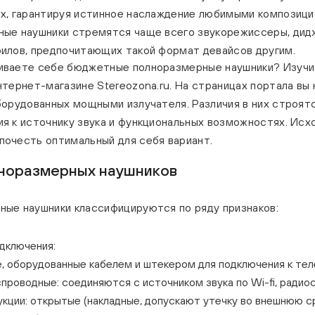
х, гарантируя истинное наслаждение любимыми композиция
ые наушники стремятся чаще всего звукорежиссеры, дидже
илов, предпочитающих такой формат девайсов другим.
иваете себе бюджетные полноразмерные наушники? Изучи
нтернет-магазине Stereozona.ru. На страницах портала в
борудованных мощными излучателя. Различия в них строятс
я к источнику звука и функциональных возможностях. Исхо
очесть оптимальный для себя вариант.
норазмерных наушников
ые наушники классифицируются по ряду признаков:
одключения:
, оборудованные кабелем и штекером для подключения к те
проводные: соединяются с источником звука по Wi-fi, радиоси
укции: открытые (накладные, допускают утечку во внешнюю 