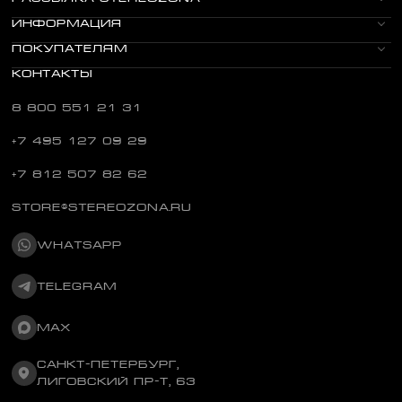
нау
возмо
ауд
ИНФОРМАЦИЯ
эрг
наслад
иск
удо
ПОКУПАТЕЛЯМ
безупр
диз
упр
звуком
нас
КОНТАКТЫ
дороге,
эст
8 800 551 21 31
путеше
+7 495 127 09 29
даже н
прогул
+7 812 507 82 62
качест
STORE@STEREOZONA.RU
звучан
оцени
WHATSAPP
портат
проигр
TELEGRAM
MAX
Что та
качест
САНКТ-ПЕТЕРБУРГ,
ЛИГОВСКИЙ ПР-Т, 63
Hi-Fi в