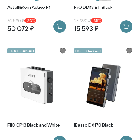
Astell&Kern Activo P1
FiiO DM13 BT Black
62 590 ₽
23 990 ₽
-20%
-35%
50 072 ₽
15 593 ₽
Под заказ
Под заказ
FiiO CP13 Black and White
iBasso DX170 Black