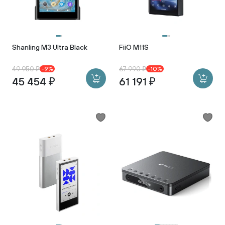
Shanling M3 Ultra Black
FiiO M11S
49 950 ₽
67 990 ₽
-9%
-10%
45 454 ₽
61 191 ₽