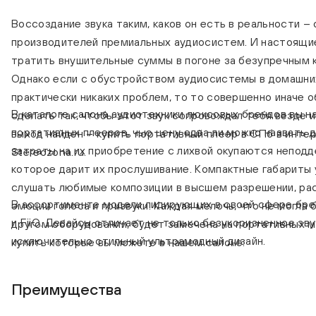
Воссоздание звука таким, каков он есть в реальности – 
производителей премиальных аудиосистем. И настоящи
тратить внушительные суммы в погоне за безупречным к
Однако если с обустройством аудиосистемы в домашни
практически никаких проблем, то то совершенно иначе о
В каталоге салона аудиотехники люксовых брендов вы н
сделать так, чтобы этот звук сопровождал тебя везде и
портативных плееров, чью цену едва ли можно назвать 
выход найден – купить портативный плеер в СПб в инте
затраты на их приобретение с лихвой окупаются непод
Stereozona.ru.
которое дарит их прослушивание. Компактные габариты
слушать любимые композиции в высшем разрешении, рас
В ассортименте модели лидирующих в своей сфере бренд
эмоции голоса и призвуки. Каждая мелочь, что не могла
и FiiO. Девайсы отличает не только безукоризненное зву
другом оборудовании, будет замечена на портативных м
исключительно стильный ультрамодный дизайн.
купить которые вы можете в нашем салоне.
Преимущества