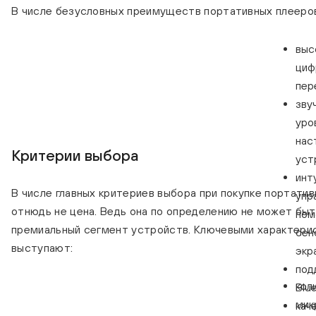
В числе безусловных преимуществ портативных плееро
выс
циф
пер
зву
уро
нас
Критерии выбора
уст
инт
В числе главных критериев выбора при покупке портатив
упр
отнюдь не цена. Ведь она по определению не может быт
по
премиальный сегмент устройств. Ключевыми характерис
сен
выступают:
экр
под
кол
Blue
мик
кач