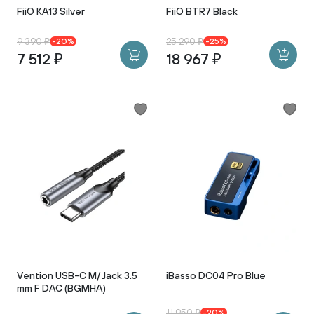
FiiO KA13 Silver
FiiO BTR7 Black
9 390 ₽
25 290 ₽
-20%
-25%
7 512 ₽
18 967 ₽
Vention USB-C M/ Jack 3.5
iBasso DC04 Pro Blue
mm F DAC (BGMHA)
11 950 ₽
-20%