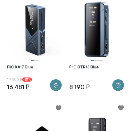
FiiO KA17 Blue
FIIO BTR13 Blue
19 390 ₽
-15%
16 481 ₽
8 190 ₽