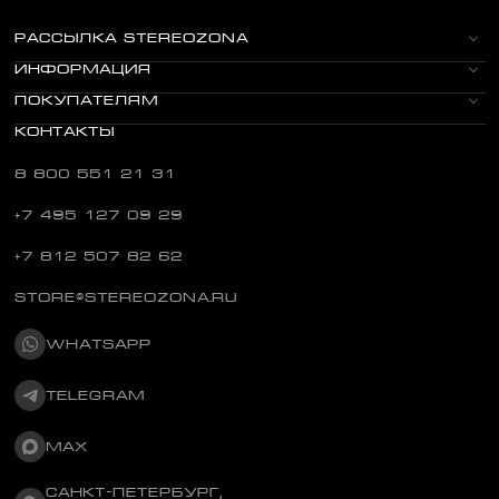
гаран
источн
РАССЫЛКА STEREOZONA
улучша
ИНФОРМАЦИЯ
воспро
ПОКУПАТЕЛЯМ
прини
КОНТАКТЫ
устрой
8 800 551 21 31
Как р
+7 495 127 09 29
порта
усили
+7 812 507 82 62
Условн
STORE@STEREOZONA.RU
делятся
WHATSAPP
стац
TELEGRAM
подк
элек
MAX
рабо
порт
САНКТ-ПЕТЕРБУРГ,