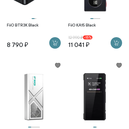
FiiO BTR3K Black
FiiO KA15 Black
12 990 ₽
-15%
8 790 ₽
11 041 ₽