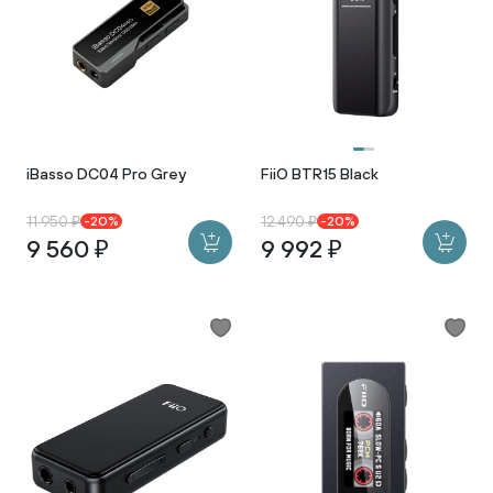
iBasso DC04 Pro Grey
FiiO BTR15 Black
11 950 ₽
12 490 ₽
-20%
-20%
9 560 ₽
9 992 ₽