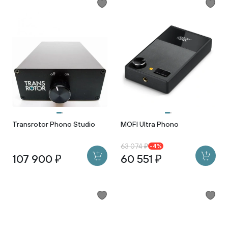
Transrotor Phono Studio
MOFI Ultra Phono
63 074 ₽
-4%
107 900 ₽
60 551 ₽