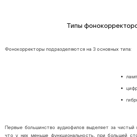
Типы фонокорректор
Фонокорректоры подразделяются на 3 основных типа:
ламп
циф
гиб
Первые большинство аудиофилов выделяет за чистый и
что у них меньше функциональность, при большей ст