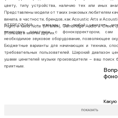
цвету, типу устройства, наличию тех или иных ана
Представлены модели от таких знакомых любителям каче
винила, в частности, брендов, как Acoustic Arts и Acousti
STEREOZONA – магазин, где любой ценитель мож
Flight и Gold Note (Италия), Cambridge Audio и Creek 
виниловых пластинок с фонокорректором, сам 
(Польша) и многих других.
необходимое звуковое оборудование, позволяющее окун
Бюджетные варианты для начинающих и техника, спо
требовательных пользователей. Широкий диапазон це
ушами ценителей музыки производители – ваш поиск 
приятным.
Вопр
фоно
Какую
выпол
ПОКАЗАТЬ
фонок