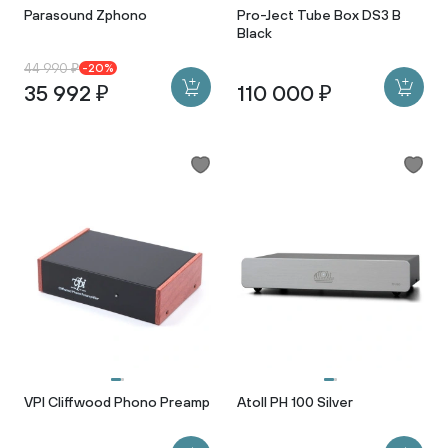
Parasound Zphono
Pro-Ject Tube Box DS3 B
Black
44 990 ₽
-20%
35 992 ₽
110 000 ₽
VPI Cliffwood Phono Preamp
Atoll PH 100 Silver