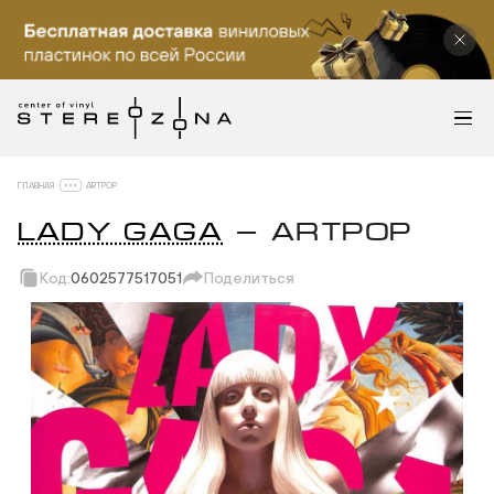
ГЛАВНАЯ
ARTPOP
LADY GAGA
— ARTPOP
Код:
0602577517051
Поделиться
Скопировать ссылку
Вотсап
Телеграм
Макс
ВКонтакте
Одноклассники