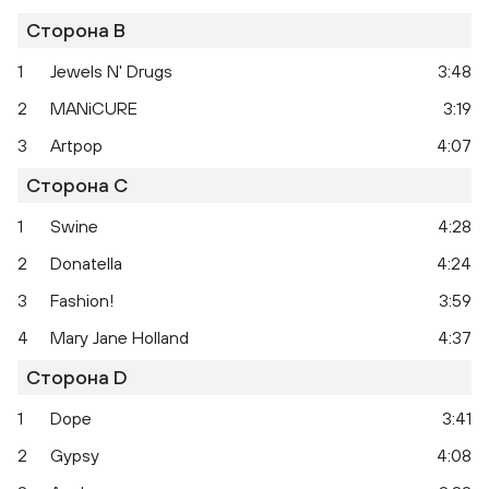
Сторона B
1
Jewels N' Drugs
3:48
2
MANiCURE
3:19
3
Artpop
4:07
Сторона C
1
Swine
4:28
2
Donatella
4:24
Artpop
3
Fashion!
3:59
4
Mary Jane Holland
4:37
Сторона D
1
Dope
3:41
2
Gypsy
4:08