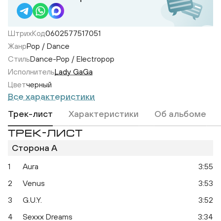
ШтрихКод
0602577517051
Жанр
Pop / Dance
Стиль
Dance-Pop / Electropop
Исполнитель
Lady GaGa
Цвет
черный
Все характеристики
Трек-лист
Характеристики
Об альбоме
ТРЕК-ЛИСТ
Сторона A
1
Aura
3:55
2
Venus
3:53
3
G.U.Y.
3:52
4
Sexxx Dreams
3:34