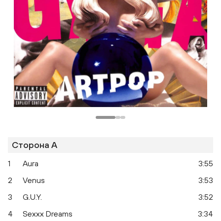
Сторона A
1
Aura
3:55
2
Venus
3:53
3
G.U.Y.
3:52
4
Sexxx Dreams
3:34