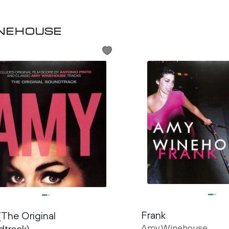
nehouse
Frank
The Original
Amy Winehouse
track)