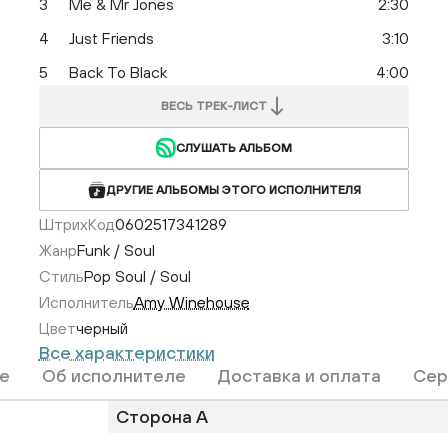
3
Me & Mr Jones
2:30
4
Just Friends
3:10
5
Back To Black
4:00
ВЕСЬ ТРЕК-ЛИСТ
СЛУШАТЬ АЛЬБОМ
ДРУГИЕ АЛЬБОМЫ ЭТОГО ИСПОЛНИТЕЛЯ
ШтрихКод
0602517341289
Жанр
Funk / Soul
Стиль
Pop Soul / Soul
Исполнитель
Amy Winehouse
Цвет
черный
Все характеристики
е
Об исполнителе
Доставка и оплата
Сер
Сторона A