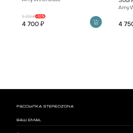
Amy W
5 223 ₽
-10%
4 700 ₽
4 75
РАССЫЛКА STEREOZONA