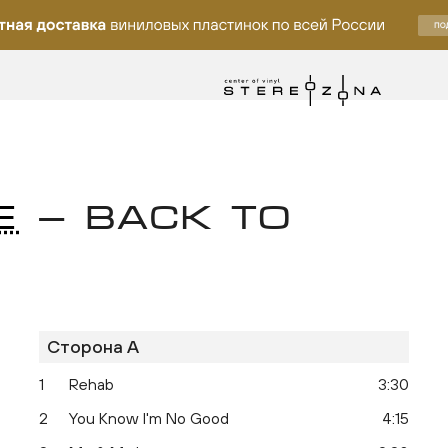
E
— BACK TO
Сторона A
ку
1
Rehab
3:30
2
You Know I'm No Good
4:15