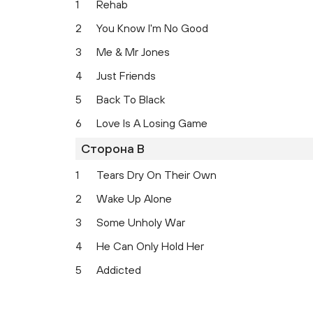
1
Rehab
2
You Know I'm No Good
3
Me & Mr Jones
4
Just Friends
5
Back To Black
6
Love Is A Losing Game
Сторона B
1
Tears Dry On Their Own
2
Wake Up Alone
3
Some Unholy War
4
He Can Only Hold Her
5
Addicted