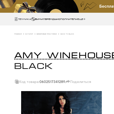
Техника
ВИНИЛ
БРЕНДЫ
ИСПОЛНИТЕЛИ
Еще
ГЛАВНАЯ
КАТАЛОГ
ВИНИЛОВЫЕ ПЛАСТИНКИ
BACK TO BLACK
AMY WINEHOUS
BLACK
Код товара:
0602517341289
Поделиться
Скопировать ссыл
Вотсап
Телеграм
Макс