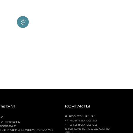
ТЕЛЯМ
КОНТАКТЫ
8 800 551 21 31
КИ
+7 495 127 09 29
 И ОПЛАТА
+7 812 507 82 62
ВОЗВРАТ
STORE@STEREOZONA.RU
ЫЕ КАРТЫ И СЕРТИФИКАТЫ