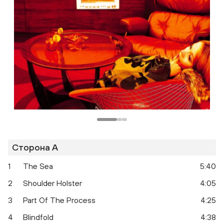
Сторона A
1
The Sea
5:40
2
Shoulder Holster
4:05
3
Part Of The Process
4:25
4
Blindfold
4:38