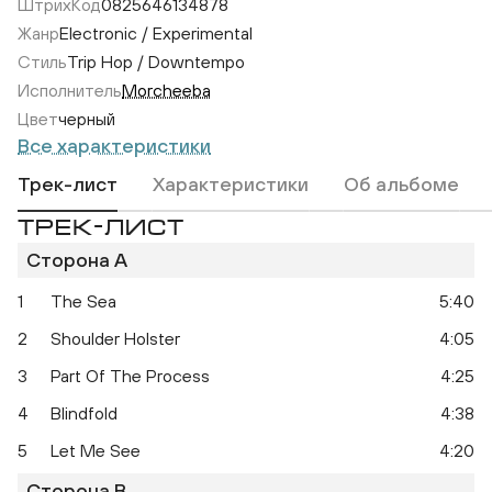
ШтрихКод
0825646134878
Жанр
Electronic / Experimental
Стиль
Trip Hop / Downtempo
Исполнитель
Morcheeba
Цвет
черный
Все характеристики
Трек-лист
Характеристики
Об альбоме
ТРЕК-ЛИСТ
Сторона A
1
The Sea
5:40
Big Calm
2
Shoulder Holster
4:05
3
Part Of The Process
4:25
4
Blindfold
4:38
5
Let Me See
4:20
Сторона B