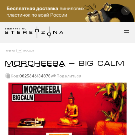
ГЛАВНАЯ
BIG CALM
MORCHEEBA
— BIG CALM
Код:
0825646134878
Поделиться
Скопировать ссылку
Вотсап
Телеграм
Макс
ВКонтакте
Одноклассники