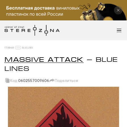
ГЛАВНАЯ
BLUE LINES
MASSIVE ATTACK
— BLUE
LINES
Код:
0602557009606
Поделиться
Скопировать ссылку
Вотсап
Телеграм
Макс
ВКонтакте
Одноклассники