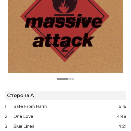
Сторона A
1
Safe From Harm
5:16
2
One Love
4:48
3
Blue Lines
4:21