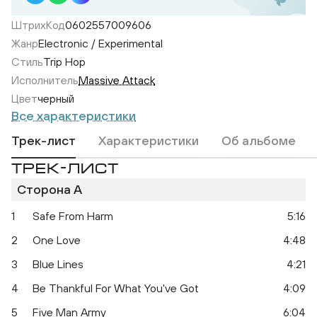
ШтрихКод
0602557009606
Жанр
Electronic / Experimental
Стиль
Trip Hop
Исполнитель
Massive Attack
Цвет
черный
Все характеристики
Трек-лист
Характеристики
Об альбоме
ТРЕК-ЛИСТ
Сторона A
Blue Lines
1
Safe From Harm
5:16
2
One Love
4:48
3
Blue Lines
4:21
4
Be Thankful For What You've Got
4:09
5
Five Man Army
6:04