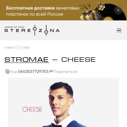
ГЛАВНАЯ
CHEESE
STROMAE
— CHEESE
Код:
0602537729753
Поделиться
Скопировать ссылку
Вотсап
Телеграм
Макс
ВКонтакте
Одноклассники