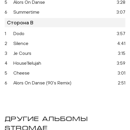
5
Alors On Danse
3:28
6
Summertime
3:07
Сторона B
1
Dodo
3:57
2
Silence
4:41
Cheese
3
Je Cours
3:15
4
House'llelujah
3:59
5
Cheese
3:01
6
Alors On Danse (90's Remix)
2:51
Другие альбомы
Stromae