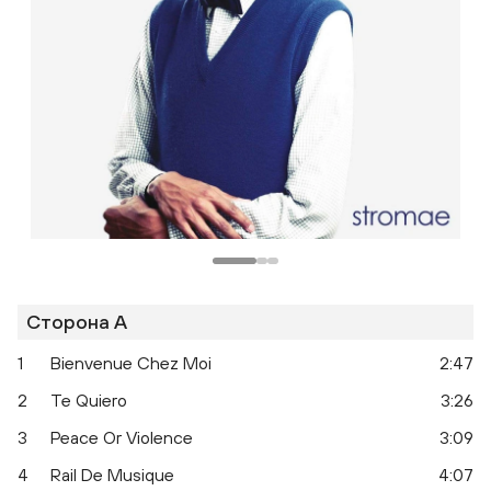
Сторона A
1
Bienvenue Chez Moi
2:47
2
Te Quiero
3:26
3
Peace Or Violence
3:09
4
Rail De Musique
4:07