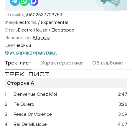
ШтрихКод
0602537729753
Жанр
Electronic / Experimental
Стиль
Electro House / Electropop
Исполнитель
Stromae
Цвет
черный
Все характеристики
Трек-лист
Характеристики
Об альбоме
ТРЕК-ЛИСТ
Сторона A
1
Bienvenue Chez Moi
2:47
2
Te Quiero
3:26
3
Peace Or Violence
3:09
4
Rail De Musique
4:07