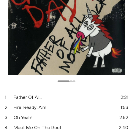
1
Father Of All...
2:31
2
Fire, Ready, Aim
1:53
3
Oh Yeah!
2:52
4
Meet Me On The Roof
2:40