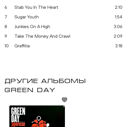
6
Stab You In The Heart
2:10
7
Sugar Youth
1:54
8
Junkies On A High
3:06
Father of All...
9
Take The Money And Crawl
2:09
10
Graffitia
3:18
Другие альбомы
Green Day