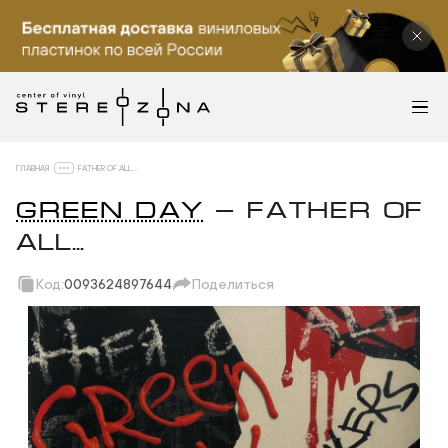
ГЛАВНАЯ
FATHER OF ALL...
GREEN DAY
— FATHER OF
ALL...
Код:
0093624897644
Поделиться
Скопировать ссылку
Вотсап
Телеграм
Макс
ВКонтакте
Одноклассники