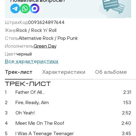
ШтрихКод
0093624897644
Жанр
Rock / Rock 'n' Roll
Стиль
Alternative Rock / Pop Punk
Исполнитель
Green Day
Цвет
черный
Все характеристики
Трек-лист
Характеристики
Об альбоме
ТРЕК-ЛИСТ
1
Father Of All...
2:31
2
Fire, Ready, Aim
1:53
3
Oh Yeah!
2:52
4
Meet Me On The Roof
2:40
5
I Was A Teenage Teenager
3:45