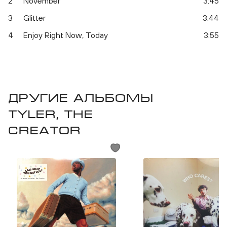
2
November
3:45
3
Glitter
3:44
4
Enjoy Right Now, Today
3:55
Другие альбомы
Tyler, The
Creator