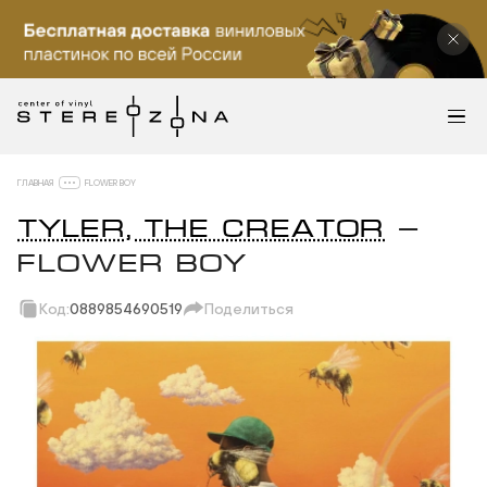
ГЛАВНАЯ
FLOWER BOY
TYLER, THE CREATOR
—
FLOWER BOY
Код:
0889854690519
Поделиться
Скопировать ссылку
Вотсап
Телеграм
Макс
ВКонтакте
Одноклассники