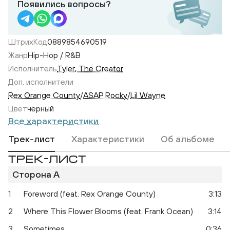
Появились вопросы?
ШтрихКод
0889854690519
Жанр
Hip-Hop / R&B
Исполнитель
Tyler, The Creator
Доп. исполнители
Rex Orange County
/
ASAP Rocky
/
Lil Wayne
Цвет
черный
Все характеристики
Трек-лист
Характеристики
Об альбоме
ТРЕК-ЛИСТ
Сторона A
1
Foreword (feat. Rex Orange County)
3:13
2
Where This Flower Blooms (feat. Frank Ocean)
3:14
3
Sometimes...
0:36