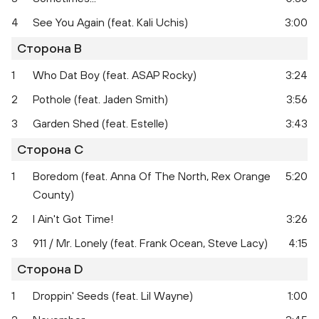
4
See You Again (feat. Kali Uchis)
3:00
Сторона B
1
Who Dat Boy (feat. ASAP Rocky)
3:24
2
Pothole (feat. Jaden Smith)
3:56
3
Garden Shed (feat. Estelle)
3:43
Сторона C
1
Boredom (feat. Anna Of The North, Rex Orange
5:20
County)
2
I Ain't Got Time!
3:26
Flower Boy
3
911 / Mr. Lonely (feat. Frank Ocean, Steve Lacy)
4:15
Сторона D
1
Droppin' Seeds (feat. Lil Wayne)
1:00