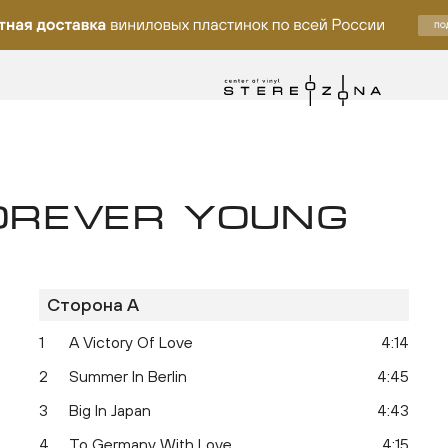
OREVER YOUNG
Сторона A
ку
1
A Victory Of Love
4:14
2
Summer In Berlin
4:45
3
Big In Japan
4:43
4
To Germany With Love
4:15