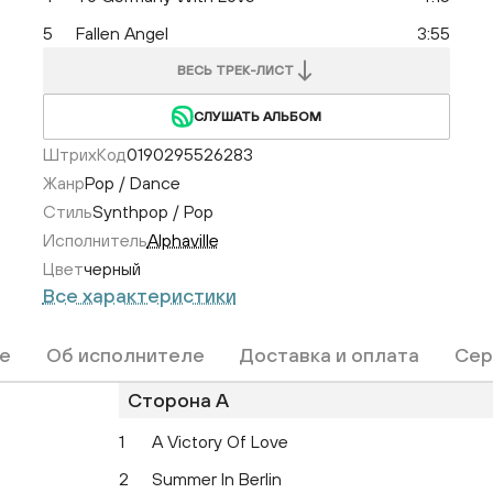
5
Fallen Angel
3:55
ВЕСЬ ТРЕК-ЛИСТ
СЛУШАТЬ АЛЬБОМ
ШтрихКод
0190295526283
Жанр
Pop / Dance
Стиль
Synthpop / Pop
Исполнитель
Alphaville
Цвет
черный
Все характеристики
е
Об исполнителе
Доставка и оплата
Сер
Сторона A
1
A Victory Of Love
2
Summer In Berlin