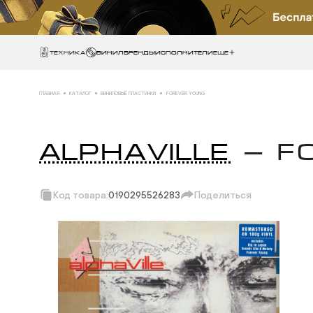
Техника
ВИНИЛ
БРЕНДЫ
ИСПОЛНИТЕЛИ
Еще
ГЛАВНАЯ
КАТАЛОГ
ВИНИЛОВЫЕ ПЛАСТИНКИ
FOREVER YOUNG
ALPHAVILLE
— F
Код товара:
0190295526283
Поделиться
Скопировать ссыл
Вотсап
Телеграм
Макс
ВКонтакте
Одноклассники