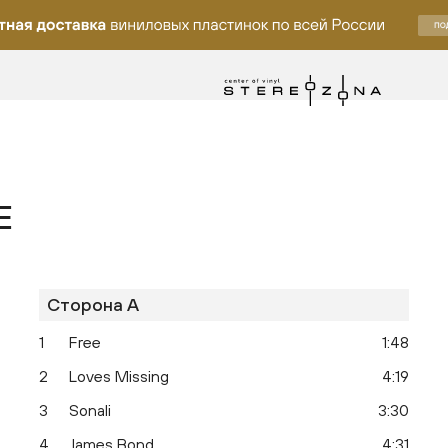
E
Сторона A
лку
1
Free
1:48
2
Loves Missing
4:19
3
Sonali
3:30
4
James Bond
4:31