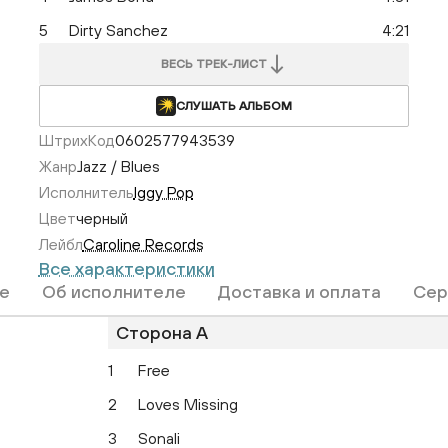
5
Dirty Sanchez
4:21
ВЕСЬ ТРЕК-ЛИСТ
СЛУШАТЬ АЛЬБОМ
ШтрихКод
0602577943539
Жанр
Jazz / Blues
Исполнитель
Iggy Pop
Цвет
черный
Лейбл
Caroline Records
Все характеристики
е
Об исполнителе
Доставка и оплата
Сер
Сторона A
1
Free
2
Loves Missing
3
Sonali