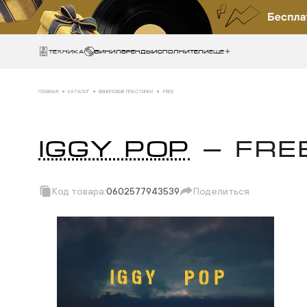
Техника
ВИНИЛ
БРЕНДЫ
ИСПОЛНИТЕЛИ
Еще
ГЛАВНАЯ
КАТАЛОГ
ВИНИЛОВЫЕ ПЛАСТИНКИ
FREE
IGGY POP
— FRE
Код товара:
0602577943539
Поделиться
Скопировать ссы
Вотсап
Телеграм
Макс
ВКонтакте
Одноклассники