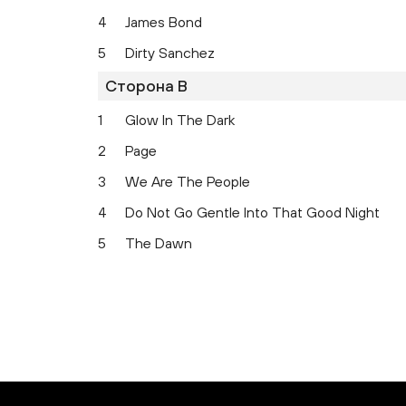
4
James Bond
5
Dirty Sanchez
Сторона B
1
Glow In The Dark
2
Page
3
We Are The People
4
Do Not Go Gentle Into That Good Night
5
The Dawn