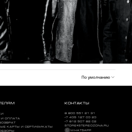
По умолчанию
ТЕЛЯМ
КОНТАКТЫ
8 800 551 21 31
КИ
+7 495 127 09 29
 И ОПЛАТА
+7 812 507 82 62
ВОЗВРАТ
STORE@STEREOZONA.RU
ЫЕ КАРТЫ И СЕРТИФИКАТЫ
WHATSAPP
 ОБЗОРЫ