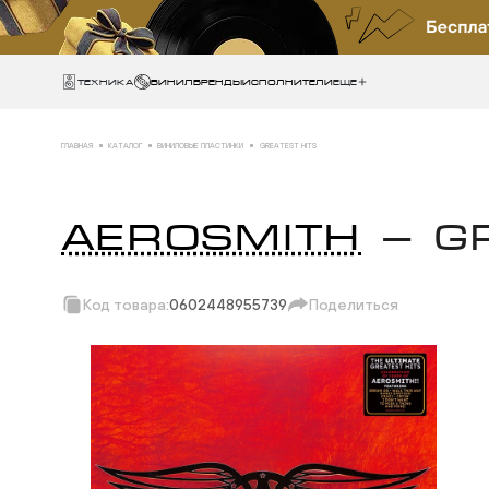
Техника
ВИНИЛ
БРЕНДЫ
ИСПОЛНИТЕЛИ
Еще
ГЛАВНАЯ
КАТАЛОГ
ВИНИЛОВЫЕ ПЛАСТИНКИ
GREATEST HITS
AEROSMITH
— GR
Код товара:
0602448955739
Поделиться
Скопировать ссы
Вотсап
Телеграм
Макс
ВКонтакте
Одноклассники