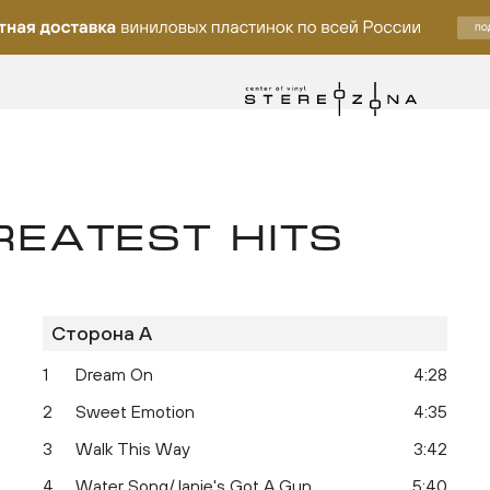
EATEST HITS
Сторона A
лку
1
Dream On
4:28
2
Sweet Emotion
4:35
3
Walk This Way
3:42
4
Water Song/Janie's Got A Gun
5:40