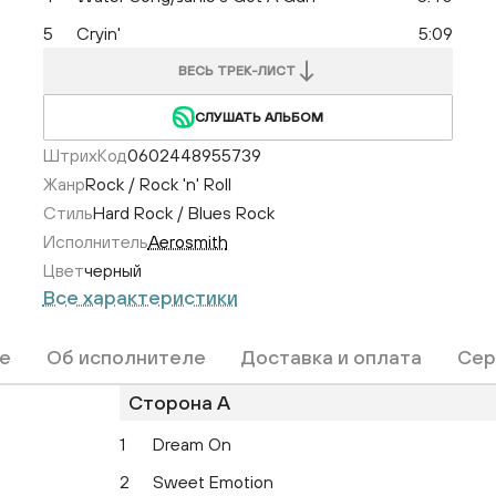
5
Cryin'
5:09
ВЕСЬ ТРЕК-ЛИСТ
СЛУШАТЬ АЛЬБОМ
ШтрихКод
0602448955739
Жанр
Rock / Rock 'n' Roll
Стиль
Hard Rock / Blues Rock
Исполнитель
Aerosmith
Цвет
черный
Все характеристики
е
Об исполнителе
Доставка и оплата
Сер
Сторона A
1
Dream On
2
Sweet Emotion