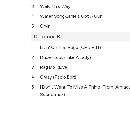
3
Walk This Way
4
Water Song/Janie's Got A Gun
5
Cryin'
Сторона B
1
Livin' On The Edge (CHR Edit)
2
Dude (Looks Like A Lady)
3
Rag Doll (Live)
4
Crazy (Radio Edit)
5
I Don't Want To Miss A Thing (From "Armag
Soundtrack)