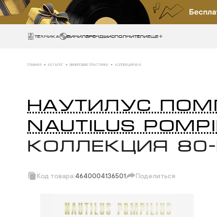
Техника
ВИНИЛ
БРЕНДЫ
ИСПОЛНИТЕЛИ
Еще
ГЛАВНАЯ
КАТАЛОГ
ВИНИЛОВЫЕ ПЛАСТИНКИ
КОЛЛЕКЦИЯ 80-E
НАУТИЛУС ПОМ
NAUTILUS POMPI
КОЛЛЕКЦИЯ 80-
Код товара:
4640004136501
Поделиться
Скопировать ссыл
Вотсап
Телеграм