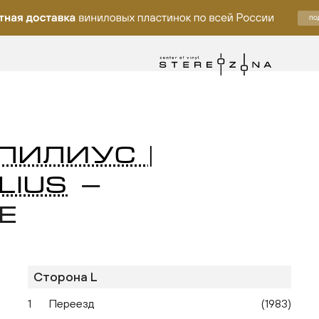
ПИЛИУС |
LIUS
—
E
Сторона L
ку
1
Переезд
(1983)