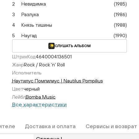
2
Невидимка
(1985)
3
Разлука
(1986)
4
Князь тишины
(1988)
5
Наугад
(1990)
СЛУШАТЬ АЛЬБОМ
ШтрихКод
4640004136501
Жанр
Rock / Rock 'n' Roll
Исполнитель
Наутилус Помпилиус | Nautilus Pompilius
Цвет
черный
Лейбл
Bomba Music
Все характеристики
ителе
Доставка и оплата
Сервисы и возврат
Сторона L