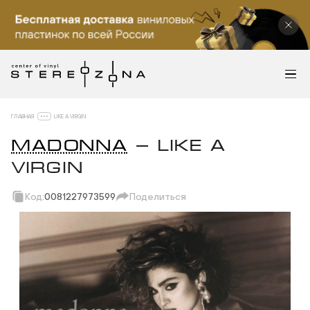
ГЛАВНАЯ
LIKE A VIRGIN
MADONNA
— LIKE A
VIRGIN
Код:
0081227973599
Поделиться
Скопировать ссылку
Вотсап
Телеграм
Макс
ВКонтакте
Одноклассники