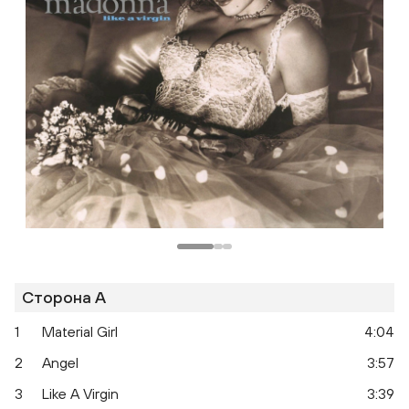
Сторона A
1
Material Girl
4:04
2
Angel
3:57
3
Like A Virgin
3:39