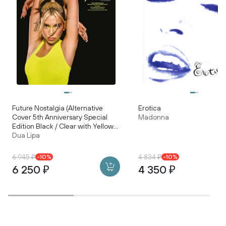
Future Nostalgia (Alternative
Erotica
Cover 5th Anniversary Special
Madonna
Edition Black / Clear with Yellow
Dua Lipa
Splatter Vinyl)
6 945 ₽
4 834 ₽
-10%
-10%
6 250 ₽
4 350 ₽