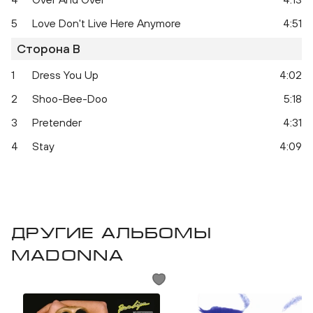
5
Love Don't Live Here Anymore
4:51
Сторона B
1
Dress You Up
4:02
2
Shoo-Bee-Doo
5:18
Like A Virgin
3
Pretender
4:31
4
Stay
4:09
Другие альбомы
Madonna