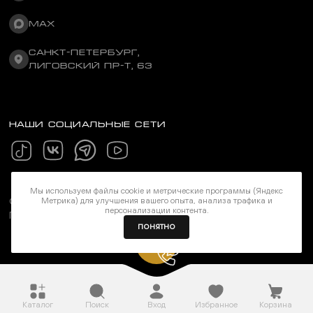
MAX
САНКТ-ПЕТЕРБУРГ,
ЛИГОВСКИЙ ПР-Т, 63
НАШИ СОЦИАЛЬНЫЕ СЕТИ
Мы используем файлы cookie и метрические программы (Яндекс
Метрика) для улучшения вашего опыта, анализа трафика и
©Stereozona 2026. Все права защищены
персонализации контента.
Политика конфиденциальности
ПОНЯТНО
Каталог
Поиск
Вход
Избранное
Корзина