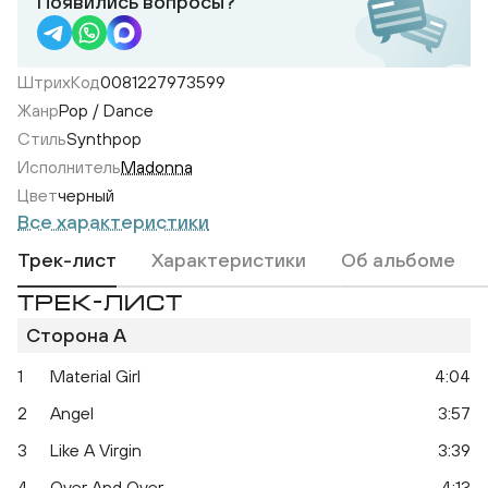
Появились вопросы?
ШтрихКод
0081227973599
Жанр
Pop / Dance
Стиль
Synthpop
Исполнитель
Madonna
Цвет
черный
Все характеристики
Трек-лист
Характеристики
Об альбоме
ТРЕК-ЛИСТ
Сторона A
1
Material Girl
4:04
2
Angel
3:57
3
Like A Virgin
3:39
4
Over And Over
4:13