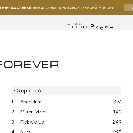
 FOREVER
Сторона A
ку
1
Angeldust
1:51
2
Mirror, Mirror
1:42
3
Pick Me Up
2:49
4
Nuts
1:25