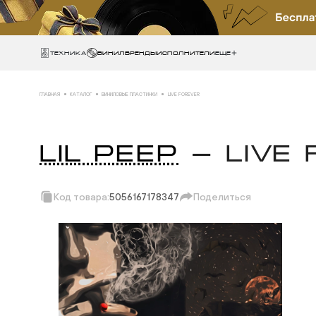
Техника
ВИНИЛ
БРЕНДЫ
ИСПОЛНИТЕЛИ
Еще
ГЛАВНАЯ
КАТАЛОГ
ВИНИЛОВЫЕ ПЛАСТИНКИ
LIVE FOREVER
LIL PEEP
— LIVE
Код товара:
5056167178347
Поделиться
Скопировать ссыл
Вотсап
Телеграм
Макс
ВКонтакте
Одноклассники