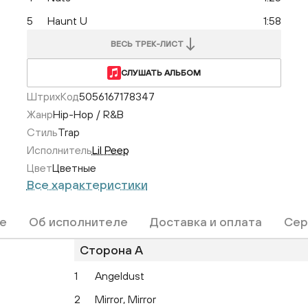
5
Haunt U
1:58
ВЕСЬ ТРЕК-ЛИСТ
СЛУШАТЬ АЛЬБОМ
ШтрихКод
5056167178347
Жанр
Hip-Hop / R&B
Стиль
Trap
Исполнитель
Lil Peep
Цвет
Цветные
Все характеристики
е
Об исполнителе
Доставка и оплата
Сер
Сторона A
1
Angeldust
2
Mirror, Mirror