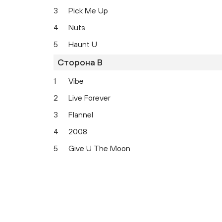
3
Pick Me Up
4
Nuts
5
Haunt U
Сторона B
1
Vibe
2
Live Forever
3
Flannel
4
2008
5
Give U The Moon