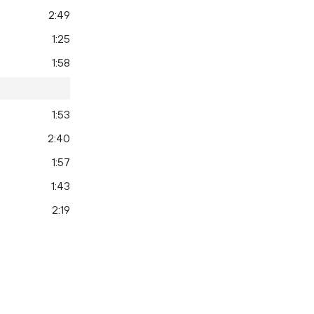
2:49
1:25
1:58
1:53
2:40
1:57
1:43
2:19