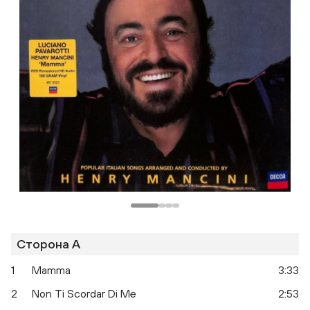
Одноклассники
Сторона A
1
Mamma
3:33
2
Non Ti Scordar Di Me
2:53