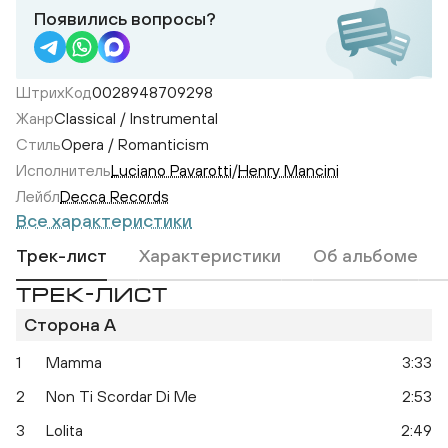
Появились вопросы?
ШтрихКод
0028948709298
Жанр
Classical / Instrumental
Стиль
Opera / Romanticism
Исполнитель
Luciano Pavarotti
/
Henry Mancini
Лейбл
Decca Records
Все характеристики
Трек-лист
Характеристики
Об альбоме
ТРЕК-ЛИСТ
Сторона A
1
Mamma
3:33
2
Non Ti Scordar Di Me
2:53
3
Lolita
2:49