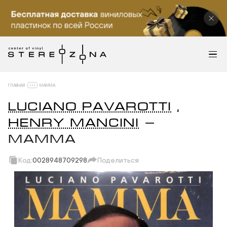
ГЛАВНАЯ
MAMMA
LUCIANO PAVAROTTI
,
HENRY MANCINI
—
MAMMA
Код:
0028948709298
Поделиться
Скопировать ссылку
Вотсап
Телеграм
Макс
ВКонтакте