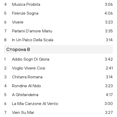
4
Musica Proibita
3:06
5
Firenze Sogna
4:06
6
Vivere
3:23
7
Parlami D'amore Mariu
3:35
8
In Un Palco Della Scala
3:14
Сторона B
1
Addio Sogn Di Gloria
3:42
2
Voglio Vivere Cosi
2:41
Mamma
3
Chitarra Romana
3:14
4
Rondine Al Nido
3:23
5
A Ghirlandeina
4:17
6
La Mia Canzone Al Vento
3:00
7
Vien Su Mar
3:27